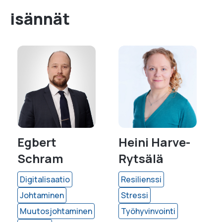
isännät
Egbert
Heini Harve-
Schram
Rytsälä
Digitalisaatio
Resilienssi
Johtaminen
Stressi
Muutosjohtaminen
Työhyvinvointi