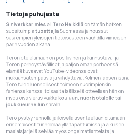
Tietoja puhujasta
Siniverkkarimies
eli
Tero Heikkilä
on tämän hetken
suosituimpia
tubettajia
Suomessa ja noussut
suurempien yleisöjen tietoisuuteen vauhdilla viimeisen
parin vuoden aikana.
Teron ote elämään on positiivinen ja kannustava, ja
Teron perheystävälliset ja paljon oman perheensä
elämää kuvaavat YouTube-videonsa ovat
mukaansatempaavia ja viihdyttäviä. Kolmen lapsen isänä
Tero tulee luonnollisesti toimeen nuorimpienkin
faniensa kanssa, toisaalta isällisellä otteellaan hän on
myös oiva vieras vaikka
kouluun, nuorisotalolle tai
joukkueurheilun
saralla.
Tero pystyy rennolla ja iloisella asenteellaan pitämään
erinomaisesti tunnelmaa yllä tapahtumissa ja aikuisen
maalaisjärjellä selviää myös ongelmatilanteista ja