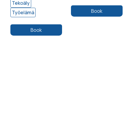
Tekoäly
Book
Työelämä
Book