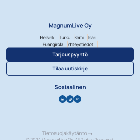
MagnumLive Oy
Helsinki
Turku
Kemi
Inari
Fuengirola
Yhteystiedot
Tarjouspyyntö
Tilaa uutiskirje
Sosiaalinen
Tietosuojakäytäntö
© 2024 MagnumLive Oy. All Rights Reserved.