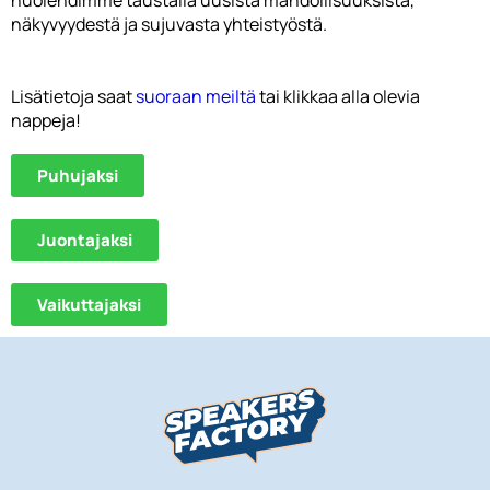
huolehdimme taustalla uusista mahdollisuuksista,
näkyvyydestä ja sujuvasta yhteistyöstä.
Lisätietoja
saat
suoraan meiltä
t
ai klikkaa alla olevia
nappeja!
Puhujaksi
Juontajaksi
Vaikuttajaksi