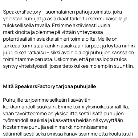
SpeakersFactory – suomalainen puhujatoimisto, joka
yhdistää puhujat ja asiakkaat tarkoituksenmukaisella ja
tuloksellisella tavalla. Etsimme aktiivisesti uusia
markkinoita ja olemme päivittäin yhteydessä
potentiaalisiin asiakkaisiin eri toimialoilta. Meille on
tärkeää tunnistaa kunkin asiakkaan tarpeet ja löytää niihin
juuri oikea ratkaisu – siksi avoin dialogi puhujien kanssa on
toimintamme perusta. Uskomme, että paras lopputulos
syntyy yhteistyössä, jossa tieto kulkee molempiin suuntiin.
Mitä SpeakersFactory tarjoaa puhujalle
Puhujille tarjoamme selkeän lisäväylän
keikkamahdollisuuksiin. Emme toimi yksinoikeusmallilla,
vaan tavoitteemme on yksiselitteisesti lisätä puhujien
työmahdollisuuksia ja kasvattaa heidän näkyvyyttään.
Nostamme puhujia esiin markkinoinnissamme
säännöllisesti sekä omissa kanavissamme että koulutus.fi