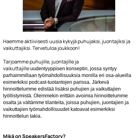
Haemme aktiivisesti uusia kykyjä puhujaksi, juontajiksi ja
vaikuttajiksi. Tervetuloa joukkoon!
Tarjoamme puhujille, juontajille ja
vaikuttajille
uudentyyppisen konseptin, jossa
syntyy
parhaimmillaan työmahdollisuuksia monilla eri osa-alueilla
esimerkiksi podcast-tuotantojen parissa. Järkevä
hinnoittelumme edistää lisäksi puhujien ja
vaikuttajien
työllistymistä. Olemmekin erittäin avoimia hinnoittelumme
osalta
ja vältämme tilanteita, joissa puhujien, juontajien ja
vaikuttajien
työmahdollisuudet katoavat esimerkiksi
hinnoittelun takia.
Mikä on SpeakersFactory?