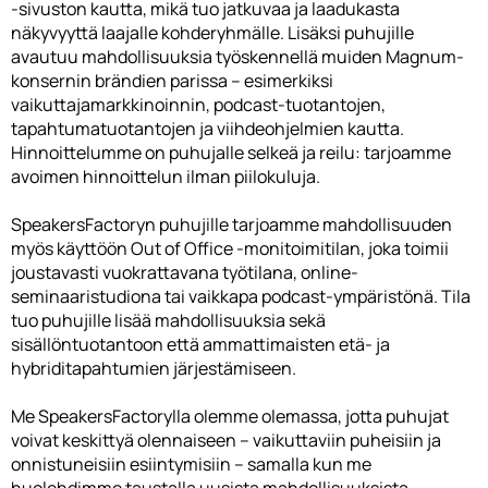
-sivuston kautta, mikä tuo jatkuvaa ja laadukasta
näkyvyyttä laajalle kohderyhmälle. Lisäksi puhujille
avautuu mahdollisuuksia työskennellä muiden Magnum-
konsernin brändien parissa – esimerkiksi
vaikuttajamarkkinoinnin, podcast-tuotantojen,
tapahtumatuotantojen ja viihdeohjelmien kautta.
Hinnoittelumme on puhujalle selkeä ja reilu: tarjoamme
avoimen hinnoittelun ilman piilokuluja.
SpeakersFactoryn puhujille tarjoamme mahdollisuuden
myös käyttöön Out of Office -monitoimitilan, joka toimii
joustavasti vuokrattavana työtilana, online-
seminaaristudiona tai vaikkapa podcast-ympäristönä. Tila
tuo puhujille lisää mahdollisuuksia sekä
sisällöntuotantoon että ammattimaisten etä- ja
hybriditapahtumien järjestämiseen.
Me SpeakersFactorylla olemme olemassa, jotta puhujat
voivat keskittyä olennaiseen – vaikuttaviin puheisiin ja
onnistuneisiin esiintymisiin – samalla kun me