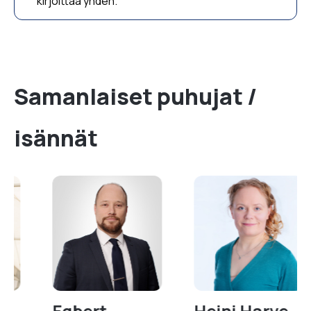
kirjoittaa yhden.
Samanlaiset puhujat /
isännät
Egbert
Heini Harve-