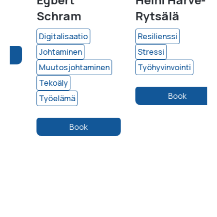
Schram
Rytsälä
Digitalisaatio
Resilienssi
Johtaminen
Stressi
Muutosjohtaminen
Työhyvinvointi
Tekoäly
Book
Työelämä
Book