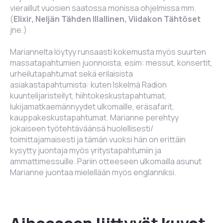
vieraillut vuosien saatossa monissa ohjelmissa mm.
(
Elixir, Neljän Tähden Illallinen, Viidakon Tähtöset
jne.)
Mariannelta löytyy runsaasti kokemusta myös suurten
massatapahtumien juonnoista, esim: messut, konsertit,
urheilutapahtumat sekä erilaisista
asiakastapahtumista: kuten Iskelmä Radion
kuuntelijaristeilyt, hiihtokeskustapahtumat,
lukijamatkaemännyydet ulkomaille, eräsafarit,
kauppakeskustapahtumat. Marianne perehtyy
jokaiseen työtehtäväänsä huolellisesti/
toimittajamaisesti ja tämän vuoksi hän on erittäin
kysytty juontaja myös yritystapahtumiin ja
ammattimessuille. Pariin otteeseen ulkomailla asunut
Marianne juontaa mielellään myös englanniksi.