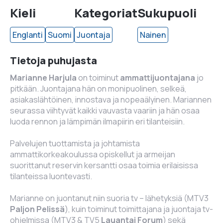
Kieli
Kategoriat
Sukupuoli
Englanti
Suomi
Juontaja
Nainen
Tietoja puhujasta
Marianne Harjula
on toiminut
ammattijuontajana
jo
pitkään. Juontajana hän on monipuolinen, selkeä,
asiakaslähtöinen, innostava ja nopeaälyinen. Mariannen
seurassa viihtyvät kaikki vauvasta vaariin ja hän osaa
luoda rennon ja lämpimän ilmapiirin eri tilanteisiin.
Palvelujen tuottamista ja johtamista
ammattikorkeakoulussa opiskellut ja armeijan
suorittanut reservin kersantti osaa toimia erilaisissa
tilanteissa luontevasti.
Marianne on juontanut niin suoria tv – lähetyksiä (MTV3
Paljon Pelissä
), kuin toiminut toimittajana ja juontaja tv-
ohjelmissa (MTV3 & TV5
Lauantai Forum
) sekä