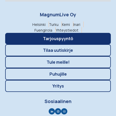
MagnumLive Oy
Helsinki
Turku
Kemi
Inari
Fuengirola
Yhteystiedot
Tarjouspyyntö
Tilaa uutiskirje
Tule meille!
Puhujille
Yritys
Sosiaalinen