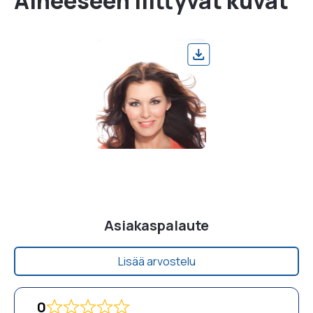
Aiheeseen liittyvät kuvat
Asiakaspalaute
Lisää arvostelu
0