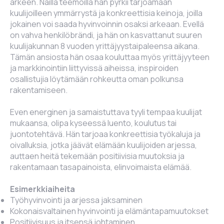
arkeen. Näillä teemoilla hän pyrkii tarjoamaan
kuulijoilleen ymmärrystä ja konkreettisia keinoja, joilla
jokainen voi saada hyvinvoinnin osaksi arkeaan. Evellä
on vahva henkilöbrändi, ja hän on kasvattanut suuren
kuulijakunnan 8 vuoden yrittäjyystaipaleensa aikana.
Tämän ansiosta hän osaa kouluttaa myös yrittäjyyteen
ja markkinointiin liittyvissä aiheissa, inspiroiden
osallistujia löytämään rohkeutta oman polkunsa
rakentamiseen.
Even energinen ja samaistuttava tyyli tempaa kuulijat
mukaansa, olipa kyseessä luento, koulutus tai
juontotehtävä. Hän tarjoaa konkreettisia työkaluja ja
oivalluksia, jotka jäävät elämään kuulijoiden arjessa,
auttaen heitä tekemään positiivisia muutoksia ja
rakentamaan tasapainoista, elinvoimaista elämää.
Esimerkkiaiheita
Työhyvinvointi ja arjessa jaksaminen
Kokonaisvaltainen hyvinvointi ja elämäntapamuutokset
Positiivisuus ja itsensä johtaminen