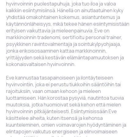
hyvinvoinnin puolestapuhuja, joka tuo iloa ja valoa
kaikkiin esiintymisiinsä. Hänellä on ainutlaatuinen kyky
yhdistää omakohtainen kokemus, asiantuntemus ja
käytännönläheisyys, mikä tekee hänen esiintymisistään
erityisen vaikuttavia ja mieleenpainuvia. Eve on
markkinoinnin tradenomi, sertifioitu personal trainer,
psyykkinen ravintovalmentaja ja sointukylpyohjaaja,
jonka erikoisosaaminen kattaa markkinoinnin,
yrittäjyyden sekä kestävän elämäntapamuutoksen ja
kokonaisvaltaisen hyvinvoinnin.
Eve kannustaa tasapainoiseen ja ilontäyteiseen
hyvinvointiin, joka ei perustu tiukkoihin sääntöihin tai
rajoituksiin, vaan omaan kehoon ja mieleen
luottamiseen. Hän korostaa pysyviä, nautintoa tuovia
muutoksia, jotka huomioivat sekä kehon että mielen
hyvinvoinnin pitkäjänteisesti. Esiintymisissään Eve
käsittelee aiheita, kuten itsensä ja kehonsa
kuunteleminen, omien voimavarojen hyödyntäminen ja
elintapojen vaikutus energiseen ja elinvoimaiseen