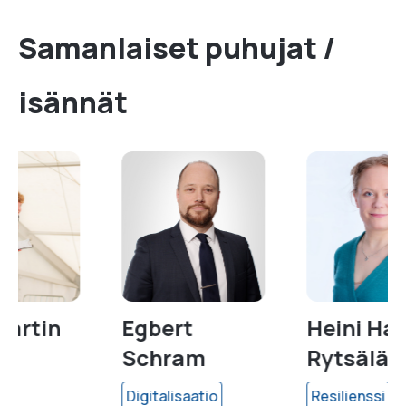
Samanlaiset puhujat /
isännät
Egbert
Heini Harve-
Schram
Rytsälä
Digitalisaatio
Resilienssi