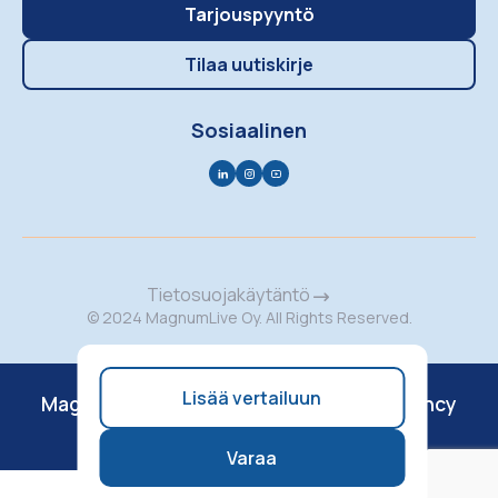
Tarjouspyyntö
Tilaa uutiskirje
Sosiaalinen
Tietosuojakäytäntö
© 2024 MagnumLive Oy. All Rights Reserved.
Lisää vertailuun
MagnumMusic
MagnumEvents
Vibely Agency
Concert Calendar
Varaa