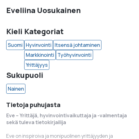
Eveliina Uosukainen
Kieli
Kategoriat
Suomi
Hyvinvointi
Itsensä johtaminen
Markkinointi
Työhyvinvointi
Yrittäjyys
Sukupuoli
Nainen
Tietoja puhujasta
Eve – Yrittäjä, hyvinvointivaikuttaja ja -valmentaja
sekä tuleva tietokirjailija
Eve on inspiroiva ja monipuolinen yrittäjyyden ja