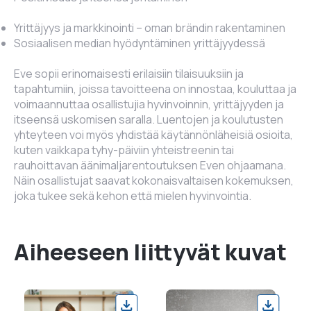
Yrittäjyys ja markkinointi – oman brändin rakentaminen
Sosiaalisen median hyödyntäminen yrittäjyydessä
Eve sopii erinomaisesti erilaisiin tilaisuuksiin ja
tapahtumiin, joissa tavoitteena on innostaa, kouluttaa ja
voimaannuttaa osallistujia hyvinvoinnin, yrittäjyyden ja
itseensä uskomisen saralla. Luentojen ja koulutusten
yhteyteen voi myös yhdistää käytännönläheisiä osioita,
kuten vaikkapa tyhy-päiviin yhteistreenin tai
rauhoittavan äänimaljarentoutuksen Even ohjaamana.
Näin osallistujat saavat kokonaisvaltaisen kokemuksen,
joka tukee sekä kehon että mielen hyvinvointia.
Aiheeseen liittyvät kuvat