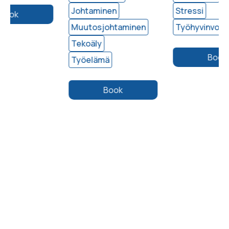
Johtaminen
Stressi
Muutosjohtaminen
Työhyvinvointi
Tekoäly
Book
Työelämä
Book