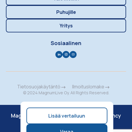
Puhujille
Yritys
Sosiaalinen
Tietosuojakäytäntö
Ilmoituslomake
© 2024 MagnumLive Oy. All Rights Reserved.
MagnumMusic
MagnumEvents
Vibely Agency
Lisää vertailuun
Concert Calendar
Varaa