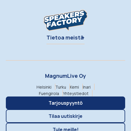
Tietoa meistä
MagnumLive Oy
Helsinki
Turku
Kemi
Inari
Fuengirola
Yhteystiedot
Tarjouspyyntö
Tilaa uutiskirje
Tule meille!