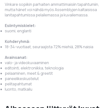
Vinkare sopiikin parhaiten ammattimaisiin tapahtumiin,
mutta hänet voi nähdä myös
Assemblyjen
kaltaisissa
lanitapahtumissa pelailemassa ja kuvailemassa.
Esiintymiskielet:
suomi, englanti
Kohderyhmä:
18-34-vuotiaat, seuraajista 72% miehiä, 28% naisia
Avainsanat:
valo- ja videokuvaaminen
editointi, elektroniikka, teknologia
pelaaminen, meet & greetit
paneelikeskustelut
pelitapahtumat
luonto, matkailu