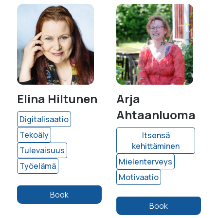
Elina Hiltunen
Arja
Ahtaanluoma
Digitalisaatio
Tekoäly
Itsensä
kehittäminen
Tulevaisuus
Mielenterveys
Työelämä
Motivaatio
Book
Book