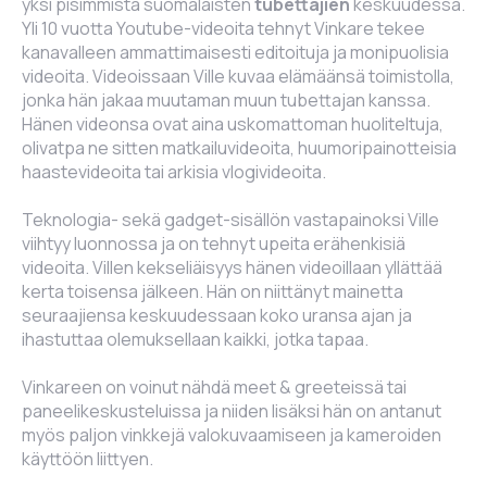
yksi pisimmistä suomalaisten
tubettajien
keskuudessa.
Yli 10 vuotta Youtube-videoita tehnyt Vinkare tekee
kanavalleen ammattimaisesti editoituja ja monipuolisia
videoita. Videoissaan Ville kuvaa elämäänsä toimistolla,
jonka hän jakaa muutaman muun tubettajan kanssa.
Hänen videonsa ovat aina uskomattoman huoliteltuja,
olivatpa ne sitten
matkailuvideoita
, huumoripainotteisia
haastevideoita
tai arkisia
vlogivideoita
.
Teknologia- sekä gadget-sisällön vastapainoksi Ville
viihtyy luonnossa ja on tehnyt upeita
erähenkisiä
videoita. Villen kekseliäisyys hänen videoillaan yllättää
kerta toisensa jälkeen. Hän on niittänyt mainetta
seuraajiensa keskuudessaan koko uransa ajan ja
ihastuttaa olemuksellaan kaikki, jotka tapaa.
Vinkareen on voinut nähdä
meet & greeteissä
tai
paneelikeskusteluissa
ja niiden lisäksi hän on antanut
myös paljon vinkkejä
valokuvaamiseen
ja kameroiden
käyttöön liittyen.