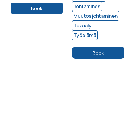
Johtaminen
Stressi
Muutosjohtaminen
Työhyvinvointi
Tekoäly
Book
Työelämä
Book