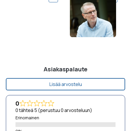
Asiakaspalaute
Lisää arvostelu
0
0 tähteä 5 (perustuu 0 arvosteluun)
Erinomainen