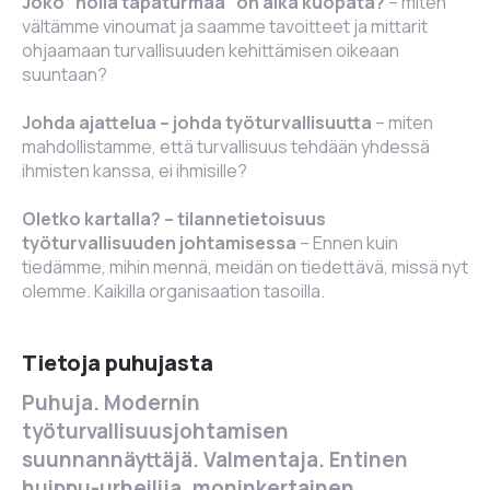
Joko ”nolla tapaturmaa” on aika kuopata?
– miten
vältämme vinoumat ja saamme tavoitteet ja mittarit
ohjaamaan turvallisuuden kehittämisen oikeaan
suuntaan?
Johda ajattelua – johda työturvallisuutta
– miten
mahdollistamme, että turvallisuus tehdään yhdessä
ihmisten kanssa, ei ihmisille?
Oletko kartalla? – tilannetietoisuus
työturvallisuuden johtamisessa
– Ennen kuin
tiedämme, mihin mennä, meidän on tiedettävä, missä nyt
olemme. Kaikilla organisaation tasoilla.
Tietoja puhujasta
Puhuja. Modernin
työturvallisuusjohtamisen
suunnannäyttäjä. Valmentaja. Entinen
huippu-urheilija, moninkertainen