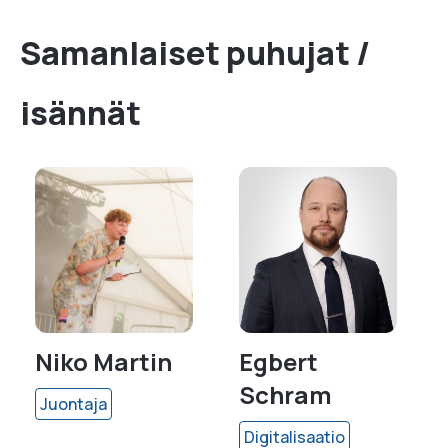
Samanlaiset puhujat /
isännät
Egbert
Heini Harve-
Schram
Rytsälä
Digitalisaatio
Resilienssi