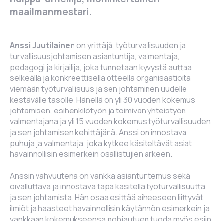
maailmanmestari.
Anssi Juutilainen
on yrittäjä, työturvallisuuden ja
turvallisuusjohtamisen asiantuntija, valmentaja,
pedagogi ja kirjailija, joka tunnetaan kyvystä auttaa
selkeällä ja konkreettisella otteella organisaatioita
viemään työturvallisuus ja sen johtaminen uudelle
kestävälle tasolle. Hänellä on yli 30 vuoden kokemus
johtamisen, esihenkilötyön ja toimivan yhteistyön
valmentajana ja yli 15 vuoden kokemus työturvallisuuden
ja sen johtamisen kehittäjänä. Anssi on innostava
puhuja ja valmentaja, joka kytkee käsiteltävät asiat
havainnollisin esimerkein osallistujien arkeen.
Anssin vahvuutena on vankka asiantuntemus sekä
oivalluttava ja innostava tapa käsitellä työturvallisuutta
ja sen johtamista. Hän osaa esittää aiheeseen liittyvät
ilmiöt ja haasteet havainnollisin käytännön esimerkein ja
vankkaan kokemukseensa pohjautuen tuoda myös esiin