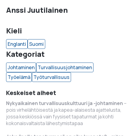
Anssi Juutilainen
Kieli
Englanti
Suomi
Kategoriat
Johtaminen
Turvallisuusjohtaminen
Työelämä
Työturvallisuus
Keskeiset aiheet
Nykyaikainen turvallisuuskulttuuri ja -johtaminen
–
pois virhelähtöisestä ja kapea-alaisesta ajattelusta,
jossa keskiössä vain fyysiset tapaturmat ja kohti
kokonaisvaltaista lähestymistapaa