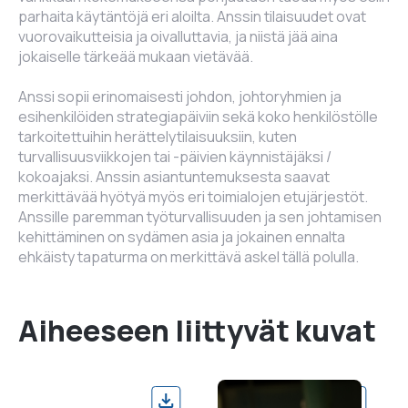
parhaita käytäntöjä eri aloilta. Anssin tilaisuudet ovat
vuorovaikutteisia ja oivalluttavia, ja niistä jää aina
jokaiselle tärkeää mukaan vietävää.
Anssi sopii erinomaisesti johdon, johtoryhmien ja
esihenkilöiden strategiapäiviin sekä koko henkilöstölle
tarkoitettuihin herättelytilaisuuksiin, kuten
turvallisuusviikkojen tai -päivien käynnistäjäksi /
kokoajaksi. Anssin asiantuntemuksesta saavat
merkittävää hyötyä myös eri toimialojen etujärjestöt.
Anssille paremman työturvallisuuden ja sen johtamisen
kehittäminen on sydämen asia ja jokainen ennalta
ehkäisty tapaturma on merkittävä askel tällä polulla.
Aiheeseen liittyvät kuvat