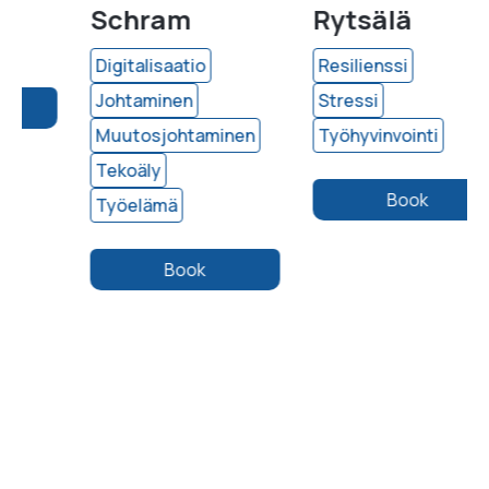
Schram
Rytsälä
Digitalisaatio
Resilienssi
Johtaminen
Stressi
Muutosjohtaminen
Työhyvinvointi
Tekoäly
Book
Työelämä
Book