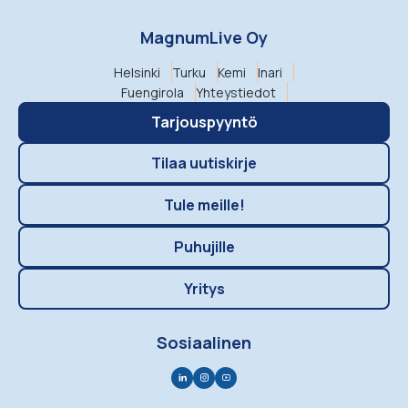
MagnumLive Oy
Helsinki
Turku
Kemi
Inari
Fuengirola
Yhteystiedot
Tarjouspyyntö
Tilaa uutiskirje
Tule meille!
Puhujille
Yritys
Sosiaalinen