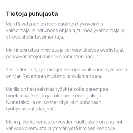
Tietoja puhujasta
Mari Ravattinen on monipuolinen hyvinvoinnin
valmentaja, mindfulness ohjaaja, tunneälyvalmentaja ja
stressinhallintavalmentaja.
Mari inspiroituu ihmisistä ja valmennuksissa osallistujat
pääsevät aitojen tunnekokemusten äärelle.
Yksilöiden ja työyhteisöjen kokonaisvaltainen hyvinvointi
on Mari Ravattisen intohimo ja sydämen asia.
Marilla on halu kehittää työyhteisöille parempaa
työelämää. Yksilön ja koko tiimin energialla ja
tunnetaidoilla on iso merkitys, kun pohditaan
työhyvinvointia laajasti.
Marin pitkä kokemus terveydenhuoltoalalla on antanut
vahvaa kokemusta ja ymmärrystä ihmisen kehon ja