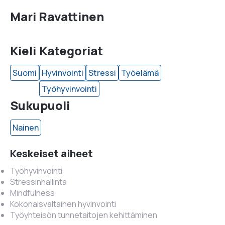
Mari Ravattinen
Kieli
Kategoriat
Suomi
Hyvinvointi
Stressi
Työelämä
Työhyvinvointi
Sukupuoli
Nainen
Keskeiset aiheet
Työhyvinvointi
Stressinhallinta
Mindfulness
Kokonaisvaltainen hyvinvointi
Työyhteisön tunnetaitojen kehittäminen