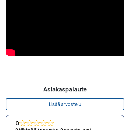
Asiakaspalaute
Lisää arvostelu
0
0 tähteä 5 (perustuu 0 arvosteluun)