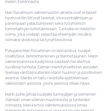
mielen toiminnasta.
Mari Ravattisen valmennusten aiheita ovat erilaiset
hyvinvointiin liittyvät teemat, stressinhallintaan ja
parempaan palautumiseen sekä työyhteisön
tunnetaitojen kehittämiseen. Tunteilla on mieletön
voima, joka voidaan valjastaa eteenpäin vieväksi
voimaksi yksilöissä tai työyhteisöissä.
Puhujana Mari Ravattinen on läsnäoleva, kuulijat
osallistava, lämminhenkinen ja tilannetajuinen. Marin
valmennuksissa kuulijoissa saadaan herätettyä
syvällisiä tunteita. Elämän merkityksellisten asioiden
teemaa värittää kuitenkin Marin huumori ja positiivinen
asenne. Marilla on taito ravistella ajattelemaan
vaikeistakin asioista, joista yleensä ollaan hiljaa.
Marin puhe jättää kuulijalle tunnejäljen ja siemenen
itämään oman elämän muutoksista ja tunteiden
voimasta. Mari kertoo valmennuksisssa omaa
elämänmakuista tarinaa ja osaa inspiroida ihmiset