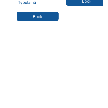
Book
Työelämä
Book