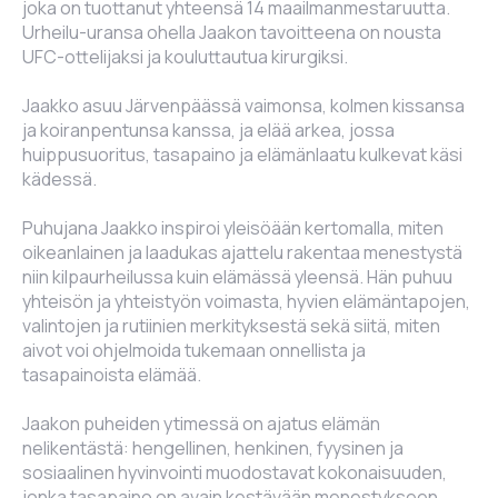
joka on tuottanut yhteensä 14 maailmanmestaruutta.
Urheilu-uransa ohella Jaakon tavoitteena on nousta
UFC-ottelijaksi ja kouluttautua kirurgiksi.
Jaakko asuu Järvenpäässä vaimonsa, kolmen kissansa
ja koiranpentunsa kanssa, ja elää arkea, jossa
huippusuoritus, tasapaino ja elämänlaatu kulkevat käsi
kädessä.
Puhujana Jaakko inspiroi yleisöään kertomalla, miten
oikeanlainen ja laadukas ajattelu rakentaa menestystä
niin kilpaurheilussa kuin elämässä yleensä. Hän puhuu
yhteisön ja yhteistyön voimasta, hyvien elämäntapojen,
valintojen ja rutiinien merkityksestä sekä siitä, miten
aivot voi ohjelmoida tukemaan onnellista ja
tasapainoista elämää.
Jaakon puheiden ytimessä on ajatus elämän
nelikentästä: hengellinen, henkinen, fyysinen ja
sosiaalinen hyvinvointi muodostavat kokonaisuuden,
jonka tasapaino on avain kestävään menestykseen.