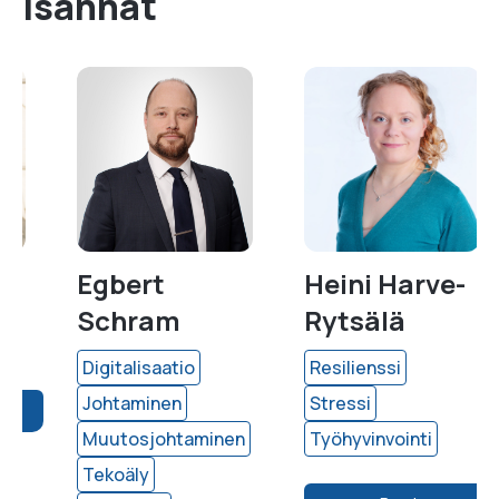
isännät
Egbert
Heini Harve-
Schram
Rytsälä
Digitalisaatio
Resilienssi
Johtaminen
Stressi
Muutosjohtaminen
Työhyvinvointi
Tekoäly