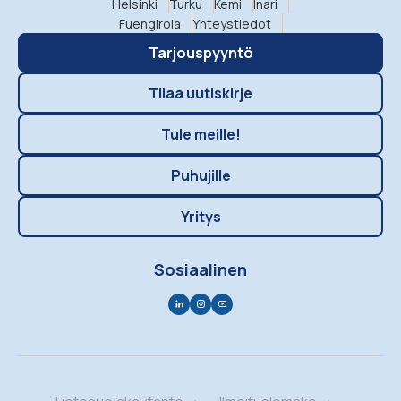
Helsinki
Turku
Kemi
Inari
Fuengirola
Yhteystiedot
Tarjouspyyntö
Tilaa uutiskirje
Tule meille!
Puhujille
Yritys
Sosiaalinen