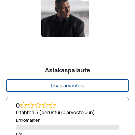
Asiakaspalaute
Lisää arvostelu
0
0 tähteä 5 (perustuu 0 arvosteluun)
Erinomainen