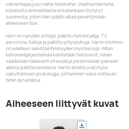
valmentajaa juuri näihin teemoihin. Vaativia tilanteita
kokenutta ammattilaista ei kuitenkaan löytynyt
suomesta, joten Harri päätti alkaa perehtymään
aiheeseen itse.
Harri on nykyään yrittäjä, palkittu tietokirjailija, TV
persoona, tutkija ja palkittu yrityspuhuja. Harrin intohimo
on edelleen selvittää ihmisyyden mysteerejä; miten
kehomielijärjestelmää kehitetään tietoisesti, miten
säädetään taitavasti stressiä ja parannetaan paineen
alaista päätöksentekoa. Harrin aiheita ovat myös
vaikuttamisen psykologia, johtaminen sekä voittavan
tiimin dynamiikka.
Aiheeseen liittyvät kuvat