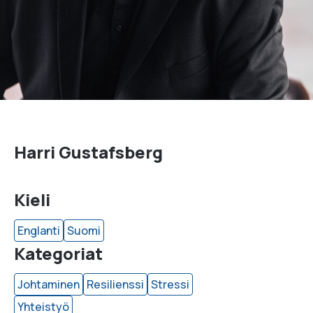
Harri Gustafsberg
Kieli
Englanti
Suomi
Kategoriat
Johtaminen
Resilienssi
Stressi
Yhteistyö