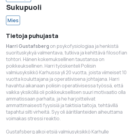
Sukupuoli
Mies
Tietoja puhujasta
Harri Gustafsberg
on psykofysiologiaa ja henkistä
suorituskykyä valmentava, tutkiva ja kehittävä filosofian
tohtori. Hänen kokemuksellinen taustansa on
poikkeuksellinen. Harri työskenteli Poliisin
valmiusyksikkö Karhussa yli 20 vuotta, joista viimeiset 10
vuotta kouluttajana ja operatiivisena johtajana. Harri
havahtui aikanaan poliisin operatiivisessa työssä, että
vaikka yksiköllä oli poikkeuksellisen suuri motivaatio olla
ammatissaan parhaita, ja he harjoittelivat
ammattimaisesti fyysisiä ja taktisia taitoja, tehtävillä
tapahtui silti virheitä. Syy oli ääritilanteiden aiheuttama
voimakas stressi reaktio.
Gustafsberg alkoi etsiä valmiusyksikkö Karhulle