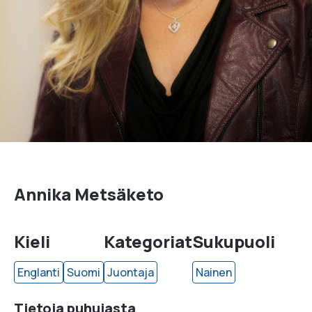
Annika Metsäketo
Kieli
Kategoriat
Sukupuoli
Englanti
Suomi
Juontaja
Nainen
Tietoja puhujasta