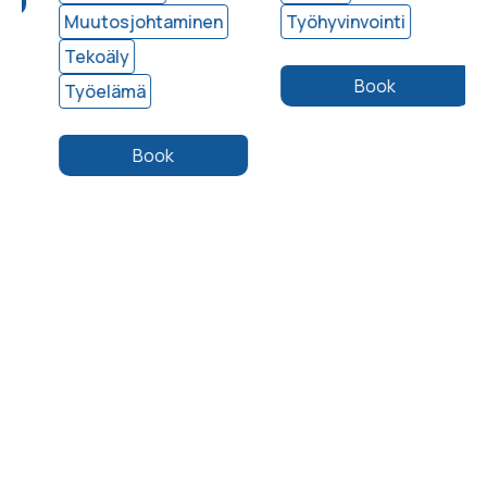
Muutosjohtaminen
Työhyvinvointi
Tekoäly
Book
Työelämä
Book