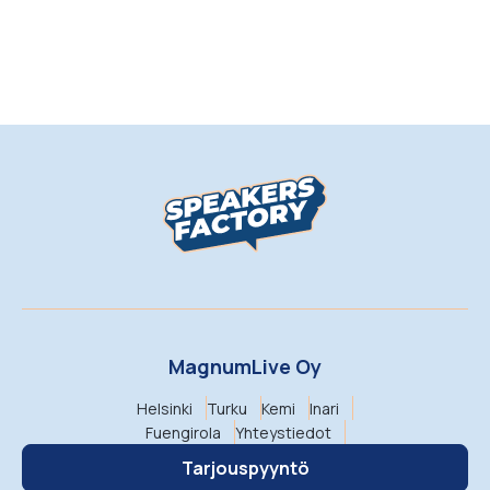
MagnumLive Oy
Helsinki
Turku
Kemi
Inari
Fuengirola
Yhteystiedot
Tarjouspyyntö