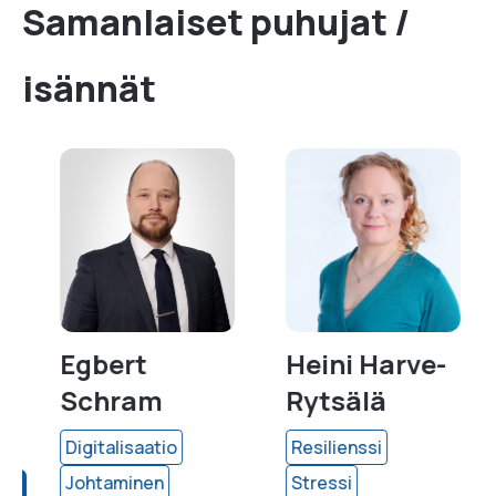
Samanlaiset puhujat /
isännät
Egbert
Heini Harve-
Schram
Rytsälä
Digitalisaatio
Resilienssi
Johtaminen
Stressi