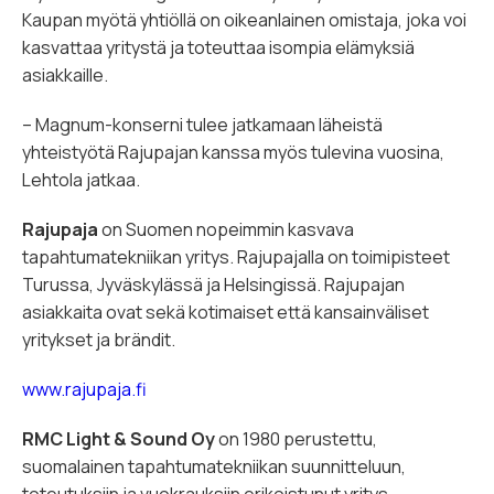
Kaupan myötä yhtiöllä on oikeanlainen omistaja, joka voi
kasvattaa yritystä ja toteuttaa isompia elämyksiä
asiakkaille.
– Magnum-konserni tulee jatkamaan läheistä
yhteistyötä Rajupajan kanssa myös tulevina vuosina,
Lehtola jatkaa.
Rajupaja
on Suomen nopeimmin kasvava
tapahtumatekniikan yritys. Rajupajalla on toimipisteet
Turussa, Jyväskylässä ja Helsingissä. Rajupajan
asiakkaita ovat sekä kotimaiset että kansainväliset
yritykset ja brändit.
www.rajupaja.fi
RMC Light & Sound Oy
on 1980 perustettu,
suomalainen tapahtumatekniikan suunnitteluun,
toteutuksiin ja vuokrauksiin erikoistunut yritys.