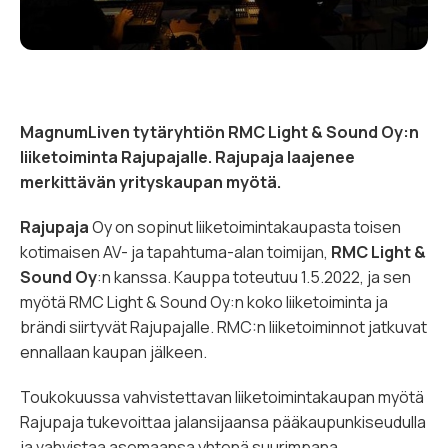
MagnumLiven tytäryhtiön RMC Light & Sound Oy:n
liiketoiminta Rajupajalle. Rajupaja laajenee
merkittävän yrityskaupan myötä.
Rajupaja
Oy on sopinut liiketoimintakaupasta toisen
kotimaisen AV- ja tapahtuma-alan toimijan,
RMC
Light &
Sound Oy
:n kanssa. Kauppa toteutuu 1.5.2022, ja sen
myötä RMC Light & Sound Oy:n koko liiketoiminta ja
brändi siirtyvät Rajupajalle. RMC:n liiketoiminnot jatkuvat
ennallaan kaupan jälkeen.
Toukokuussa vahvistettavan liiketoimintakaupan myötä
Rajupaja tukevoittaa jalansijaansa pääkaupunkiseudulla
ja vahvistaa asemaansa yhtenä suurimpana