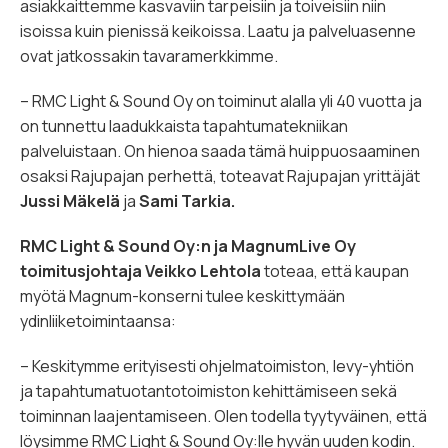
asiakkaittemme kasvaviin tarpeisiin ja toiveisiin niin
isoissa kuin pienissä keikoissa. Laatu ja palveluasenne
ovat jatkossakin tavaramerkkimme.
– RMC Light & Sound Oy on toiminut alalla yli 40 vuotta ja
on tunnettu laadukkaista tapahtumatekniikan
palveluistaan. On hienoa saada tämä huippuosaaminen
osaksi Rajupajan perhettä,
toteavat Rajupajan yrittäjät
Jussi Mäkelä
ja
Sami Tarkia.
RMC Light & Sound Oy:n ja MagnumLive Oy
toimitusjohtaja Veikko Lehtola
toteaa, että kaupan
myötä Magnum-konserni tulee keskittymään
ydinliiketoimintaansa:
– Keskitymme erityisesti ohjelmatoimiston, levy-yhtiön
ja tapahtumatuotantotoimiston kehittämiseen sekä
toiminnan laajentamiseen. Olen todella tyytyväinen, että
löysimme RMC Light & Sound Oy:lle hyvän uuden kodin.