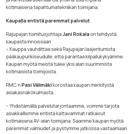
kotimaisena tapahtumatekniikan toimijana.
Kaupalla entistä paremmat palvelut
Rajupajan toimitusjohtaja
Jani Rokala
on tehdystä
kaupasta innoissaan
– Kauppa vauhdittaa sekä Rajupajan laajentumista
pääkaupunkiseudulle, että parantaa kilpailukykyämme.
Kaupan myötä meistä tulee yksi alan suurimmista
kotimaisista toimijoista.
RMC:n
Pasi Välimäki
korostaa kaupan merkitystä
asiakasnäkökulmasta…
– Yhdistämällä palvelutarjontaamme, voimme tarjota
asiakkaillemme entistä kattavammat ratkaisut
kotimaisena AV-alan toimijana. Saamme kaupan myötä
paremmat valmiudet ja pystymme jatkossa vastaamaan