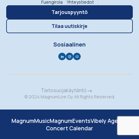
Fuengirola
Yhteystiedot
Tarjouspyyntö
Tilaa uutiskirje
Sosiaalinen
Tietosuojakäytäntö
© 2024 MagnumLive Oy. All Rights Reserved.
MagnumMusic
MagnumEvents
Vibely Agency
Concert Calendar