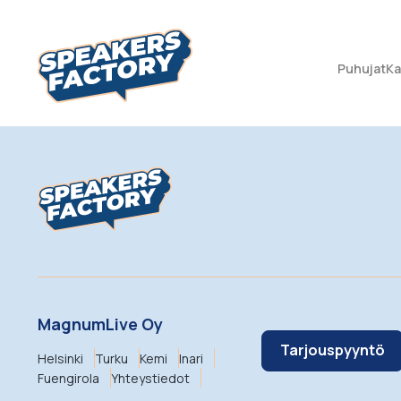
Puhujat
Ka
MagnumLive Oy
Tarjouspyyntö
Helsinki
Turku
Kemi
Inari
Fuengirola
Yhteystiedot