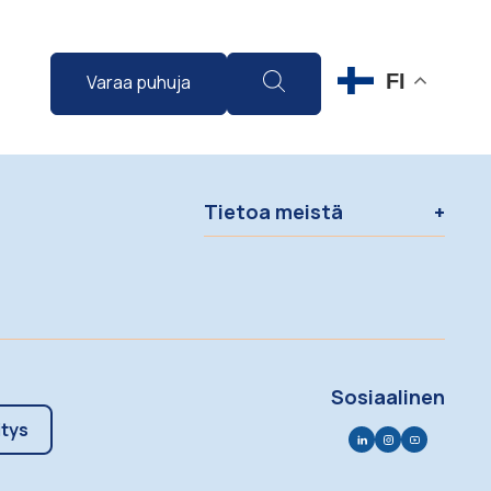
FI
Varaa puhuja
Tietoa meistä
Sosiaalinen
itys