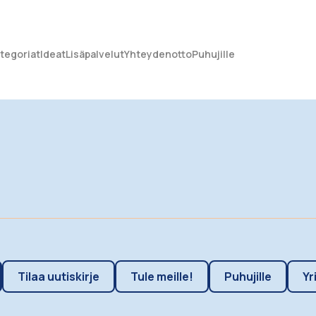
tegoriat
Ideat
Lisäpalvelut
Yhteydenotto
Puhujille
Tilaa uutiskirje
Tule meille!
Puhujille
Yr