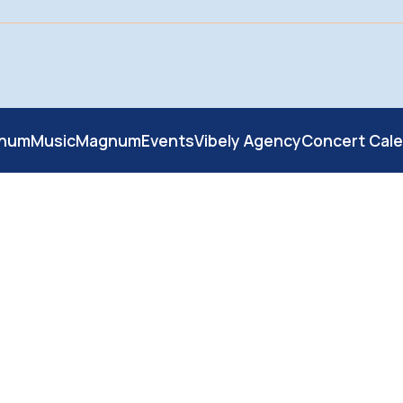
numMusic
MagnumEvents
Vibely Agency
Concert Cal