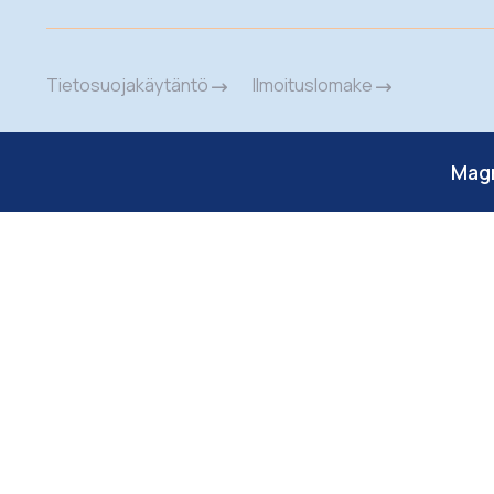
Tietosuojakäytäntö
Ilmoituslomake
Mag