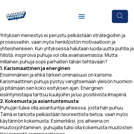
Yrityksen menestys ei perustu pelkästään strategioihin ja
prosesseihin, vaan myös henkilöstön motivaatioon ja
yhteishenkeen. Kun yrityksessä halutaan luoda uutta puhtia ja
fiilistä, inspiroiva puhuja voi olla avainasemassa. Mutta
millainen puhuja sopii parhaiten tähän tehtävään?
1. Karismaattinen ja energinen
Ensimmäinen ja ehkä tärkein ominaisuus on karisma.
Karismaattinen puhuja pystyy vangitsemaan yleisön huomion
ja pitämään sen koko esityksen ajan. Energinen
esiintymistapa tarttuu kuulijoihin ja luo positiivista ilmapiiriä.
2. Kokemusta ja asiantuntemusta
Puhujan tulee olla asiantuntija aiheessa, josta hän puhuu.
Tämä ei tarkoita pelkästään teoreettista tietoa, vaan myös
käytännön kokemusta. Esimerkiksi, jos aiheena on
muutosjohtaminen, puhujalla tulisi olla kokemusta muutosten