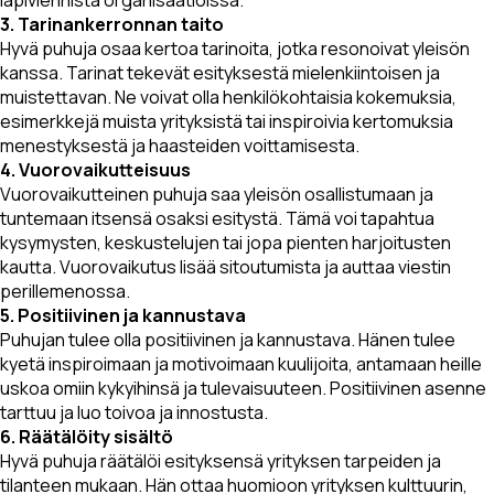
läpiviennistä organisaatioissa.
3. Tarinankerronnan taito
Hyvä puhuja osaa kertoa tarinoita, jotka resonoivat yleisön
kanssa. Tarinat tekevät esityksestä mielenkiintoisen ja
muistettavan. Ne voivat olla henkilökohtaisia kokemuksia,
esimerkkejä muista yrityksistä tai inspiroivia kertomuksia
menestyksestä ja haasteiden voittamisesta.
4. Vuorovaikutteisuus
Vuorovaikutteinen puhuja saa yleisön osallistumaan ja
tuntemaan itsensä osaksi esitystä. Tämä voi tapahtua
kysymysten, keskustelujen tai jopa pienten harjoitusten
kautta. Vuorovaikutus lisää sitoutumista ja auttaa viestin
perillemenossa.
5. Positiivinen ja kannustava
Puhujan tulee olla positiivinen ja kannustava. Hänen tulee
kyetä inspiroimaan ja motivoimaan kuulijoita, antamaan heille
uskoa omiin kykyihinsä ja tulevaisuuteen. Positiivinen asenne
tarttuu ja luo toivoa ja innostusta.
6. Räätälöity sisältö
Hyvä puhuja räätälöi esityksensä yrityksen tarpeiden ja
tilanteen mukaan. Hän ottaa huomioon yrityksen kulttuurin,