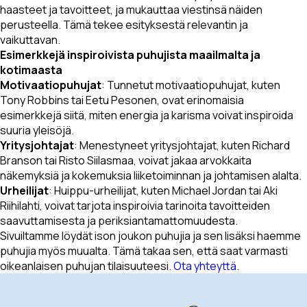
haasteet ja tavoitteet, ja mukauttaa viestinsä näiden
perusteella. Tämä tekee esityksestä relevantin ja
vaikuttavan.
Esimerkkejä inspiroivista puhujista maailmalta ja
kotimaasta
Motivaatiopuhujat
: Tunnetut motivaatiopuhujat, kuten
Tony Robbins tai Eetu Pesonen, ovat erinomaisia
esimerkkejä siitä, miten energia ja karisma voivat inspiroida
suuria yleisöjä.
Yritysjohtajat
: Menestyneet yritysjohtajat, kuten Richard
Branson tai Risto Siilasmaa, voivat jakaa arvokkaita
näkemyksiä ja kokemuksia liiketoiminnan ja johtamisen alalta.
Urheilijat
: Huippu-urheilijat, kuten Michael Jordan tai Aki
Riihilahti, voivat tarjota inspiroivia tarinoita tavoitteiden
saavuttamisesta ja periksiantamattomuudesta.
Sivuiltamme löydät ison joukon puhujia ja sen lisäksi haemme
puhujia myös muualta. Tämä takaa sen, että saat varmasti
oikeanlaisen puhujan tilaisuuteesi.
Ota yhteyttä.