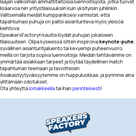
laajan valikoiman ammattitaitoisia luennoitsijoita, jotka tuovat
lisäarvoa niin yritystilaisuuksiin kuin yksityisiin juhliinkin.
Valitsemalla meidät kumppaniksesi varmistat, että
tapahtumasi puhuja on paitsi asiantunteva myös yleisöä
kiehtova.
SpeakersFactoryn kautta löydät puhujan jokaiseen
tilaisuuteen. Olipa kyseessä sitten inspiroiva
keynote-puhe
,
syvällinen asiantuntijaluento tai kevyempi puheenvuoro,
meillä on tarjota sopiva luennoitsija. Meidän tehtävämme on
ymmärtää asiakkaan tarpeet ja löytää täydellinen match
tapahtuman teemaan ja tavoitteisiin.
Asiakastyytyväisyytemme on huippuluokkaa, ja pyrimme aina
ylittämään odotukset.
Ota yhteyttä
lomakkeella
tai ihan
perinteisesti
!