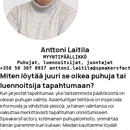
Anttoni Laitila
MYYNTIPÄÄLLIKKÖ
Puhujat, luennoitsijat, juontajat
+358 50 367 0937 anttoni.laitila@speakersfac
Miten löytää juuri se oikea puhuja tai
luennoitsija tapahtumaan?
Kun järjestät tapahtumaa, yksi tärkeimmistä päätöksistä on
oikean puhujan valinta. Asiantuntijan tehtävä on inspiroida,
informoida ja viihdyttää yleisöä, ja hänen valintansa voi
vaikuttaa merkittävästi tapahtuman onnistumiseen.
SpeakersFactory, kotimainen puhujatoimisto, ymmärtää
tämän paremmin kuin kukaan. Meidän kauttamme löydät