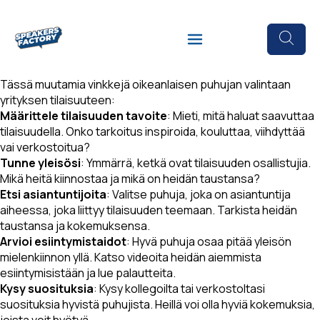
Tässä muutamia vinkkejä oikeanlaisen puhujan valintaan
yrityksen tilaisuuteen:
Määrittele tilaisuuden tavoite
: Mieti, mitä haluat saavuttaa
tilaisuudella. Onko tarkoitus inspiroida, kouluttaa, viihdyttää
vai verkostoitua?
Tunne yleisösi
: Ymmärrä, ketkä ovat tilaisuuden osallistujia.
Mikä heitä kiinnostaa ja mikä on heidän taustansa?
Etsi asiantuntijoita
: Valitse puhuja, joka on asiantuntija
aiheessa, joka liittyy tilaisuuden teemaan. Tarkista heidän
taustansa ja kokemuksensa.
Arvioi esiintymistaidot
: Hyvä puhuja osaa pitää yleisön
mielenkiinnon yllä. Katso videoita heidän aiemmista
esiintymisistään ja lue palautteita.
Kysy suosituksia
: Kysy kollegoilta tai verkostoltasi
suosituksia hyvistä puhujista. Heillä voi olla hyviä kokemuksia,