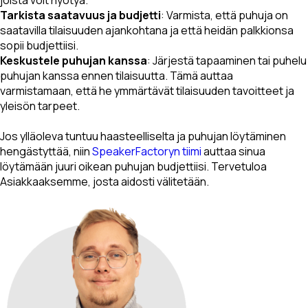
joista voit hyötyä.
Tarkista saatavuus ja budjetti
: Varmista, että puhuja on
saatavilla tilaisuuden ajankohtana ja että heidän palkkionsa
sopii budjettiisi.
Keskustele puhujan kanssa
: Järjestä tapaaminen tai puhelu
puhujan kanssa ennen tilaisuutta. Tämä auttaa
varmistamaan, että he ymmärtävät tilaisuuden tavoitteet ja
yleisön tarpeet.
Jos ylläoleva tuntuu haasteelliselta ja puhujan löytäminen
hengästyttää, niin
SpeakerFactoryn tiimi
auttaa sinua
löytämään juuri oikean puhujan budjettiisi. Tervetuloa
Asiakkaaksemme, josta aidosti välitetään.