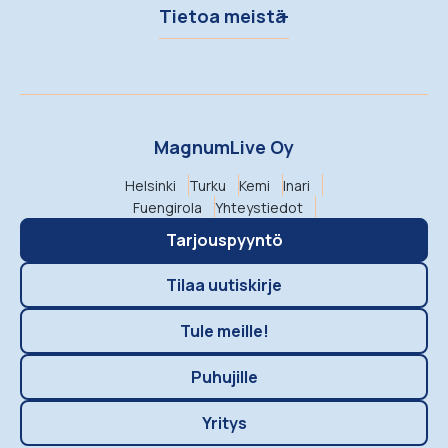
Tietoa meistä
MagnumLive Oy
Helsinki
Turku
Kemi
Inari
Fuengirola
Yhteystiedot
Tarjouspyyntö
Tilaa uutiskirje
Tule meille!
Puhujille
Yritys