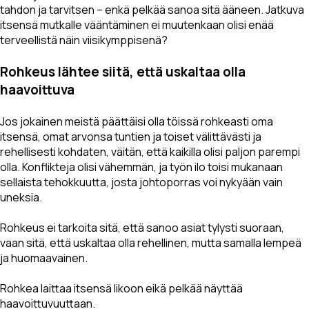
tahdon ja tarvitsen – enkä pelkää sanoa sitä ääneen. Jatkuva
itsensä mutkalle vääntäminen ei muutenkaan olisi enää
terveellistä näin viisikymppisenä?
Rohkeus lähtee siitä, että uskaltaa olla
haavoittuva
Jos jokainen meistä päättäisi olla töissä rohkeasti oma
itsensä, omat arvonsa tuntien ja toiset välittävästi ja
rehellisesti kohdaten, väitän, että kaikilla olisi paljon parempi
olla. Konflikteja olisi vähemmän, ja työn ilo toisi mukanaan
sellaista tehokkuutta, josta johtoporras voi nykyään vain
uneksia.
Rohkeus ei tarkoita sitä, että sanoo asiat tylysti suoraan,
vaan sitä, että uskaltaa olla rehellinen, mutta samalla lempeä
ja huomaavainen.
Rohkea laittaa itsensä likoon eikä pelkää näyttää
haavoittuvuuttaan.