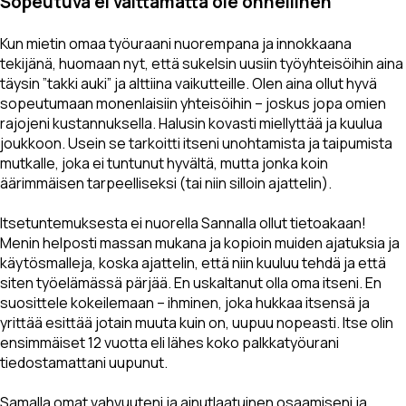
Sopeutuva ei välttämättä ole onnellinen
Kun mietin omaa työuraani nuorempana ja innokkaana
tekijänä, huomaan nyt, että sukelsin uusiin työyhteisöihin aina
täysin
”takki auki”
ja alttiina vaikutteille. Olen aina ollut hyvä
sopeutumaan monenlaisiin yhteisöihin – joskus jopa omien
rajojeni kustannuksella. Halusin kovasti miellyttää ja kuulua
joukkoon. Usein se tarkoitti itseni unohtamista ja taipumista
mutkalle, joka ei tuntunut hyvältä, mutta jonka koin
äärimmäisen tarpeelliseksi (tai niin silloin ajattelin).
Itsetuntemuksesta ei nuorella Sannalla ollut tietoakaan!
Menin helposti massan mukana ja kopioin muiden ajatuksia ja
käytösmalleja, koska ajattelin, että niin kuuluu tehdä ja että
siten työelämässä pärjää. En uskaltanut olla oma itseni. En
suosittele kokeilemaan – ihminen, joka hukkaa itsensä ja
yrittää esittää jotain muuta kuin on, uupuu nopeasti. Itse olin
ensimmäiset 12 vuotta eli lähes koko palkkatyöurani
tiedostamattani uupunut.
Samalla omat vahvuuteni ja ainutlaatuinen osaamiseni ja