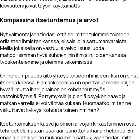
luovuuteni jäivät täysin käyttämättä!
Kompassina itsetuntemus ja arvot
Nyt valmentajana tiedän, että se, miten tulemme toimeen
erilaisten ihmisten kanssa, ei saisi olla sattumanvaraista.
Meillä jokaisella on vastuu ja velvollisuus luoda
mahdollisimman hyvä suhde niihin ihmisiin, joiden kanssa
työskentelemme ja olemme tekemisissä.
On helpompi luoda aito yhteys toiseen ihmiseen, kun on sinut
itsensä kanssa. Elämänkokemus on opettanut meille paljon
hyvää, mutta ihan jokainen on kohdannut myös
vastoinkäymisiä. Pettymyksiä ja pieniä psyyken haavoja
matkan varrella ei voi välttää kukaan. Huomaatko, miten ne
vaikuttavat kykyysi kohdata toinen ihminen?
Itsetuntemuksen kasvu ja omien arvojen kirkastaminen ovat
tehneet elämästäni suoraan sanottuna ihanan helppoa. En
enää ajelehdi virran mukana mihin sattuu, vaan tiedän, mitä