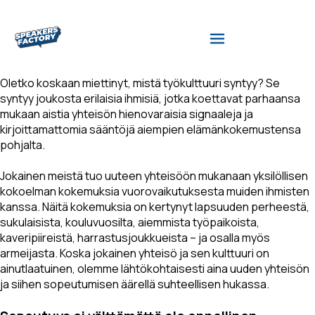
Oletko koskaan miettinyt, mistä työkulttuuri syntyy? Se
syntyy joukosta erilaisia ihmisiä, jotka koettavat parhaansa
mukaan aistia yhteisön hienovaraisia signaaleja ja
kirjoittamattomia sääntöjä aiempien elämänkokemustensa
pohjalta.
Jokainen meistä tuo uuteen yhteisöön mukanaan yksilöllisen
kokoelman kokemuksia vuorovaikutuksesta muiden ihmisten
kanssa. Näitä kokemuksia on kertynyt lapsuuden perheestä,
sukulaisista, kouluvuosilta, aiemmista työpaikoista,
kaveripiireistä, harrastusjoukkueista – ja osalla myös
armeijasta. Koska jokainen yhteisö ja sen kulttuuri on
ainutlaatuinen, olemme lähtökohtaisesti aina uuden yhteisön
ja siihen sopeutumisen äärellä suhteellisen hukassa.