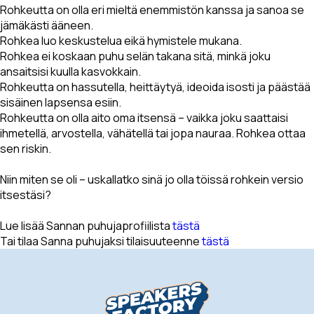
Rohkeutta on olla eri mieltä enemmistön kanssa ja sanoa se
jämäkästi ääneen.
Rohkea luo keskustelua eikä hymistele mukana.
Rohkea ei koskaan puhu selän takana sitä, minkä joku
ansaitsisi kuulla kasvokkain.
Rohkeutta on hassutella, heittäytyä, ideoida isosti ja päästää
sisäinen lapsensa esiin.
Rohkeutta on olla aito oma itsensä – vaikka joku saattaisi
ihmetellä, arvostella, vähätellä tai jopa nauraa. Rohkea ottaa
sen riskin.
Niin miten se oli – uskallatko sinä jo olla töissä rohkein versio
itsestäsi?
Lue lisää Sannan puhujaprofiilista
tästä
Tai tilaa Sanna puhujaksi tilaisuuteenne
tästä