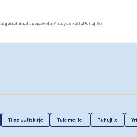
tegoriat
Ideat
Lisäpalvelut
Yhteydenotto
Puhujille
Tilaa uutiskirje
Tule meille!
Puhujille
Yr