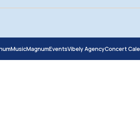
numMusic
MagnumEvents
Vibely Agency
Concert Cal