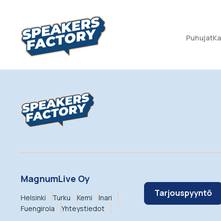
Puhujat
Ka
MagnumLive Oy
Tarjouspyyntö
Helsinki
Turku
Kemi
Inari
Fuengirola
Yhteystiedot