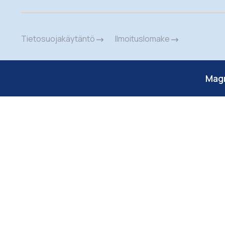
Tietosuojakäytäntö
Ilmoituslomake
Mag