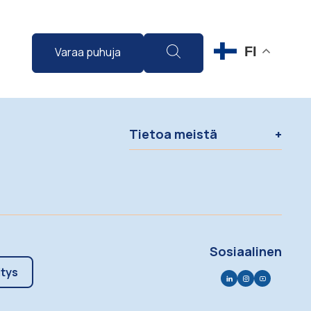
FI
Varaa puhuja
Tietoa meistä
Sosiaalinen
itys