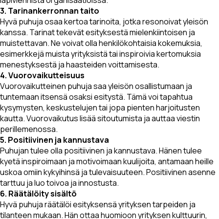
läpiviennistä organisaatioissa.
3. Tarinankerronnan taito
Hyvä puhuja osaa kertoa tarinoita, jotka resonoivat yleisön
kanssa. Tarinat tekevät esityksestä mielenkiintoisen ja
muistettavan. Ne voivat olla henkilökohtaisia kokemuksia,
esimerkkejä muista yrityksistä tai inspiroivia kertomuksia
menestyksestä ja haasteiden voittamisesta.
4. Vuorovaikutteisuus
Vuorovaikutteinen puhuja saa yleisön osallistumaan ja
tuntemaan itsensä osaksi esitystä. Tämä voi tapahtua
kysymysten, keskustelujen tai jopa pienten harjoitusten
kautta. Vuorovaikutus lisää sitoutumista ja auttaa viestin
perillemenossa.
5. Positiivinen ja kannustava
Puhujan tulee olla positiivinen ja kannustava. Hänen tulee
kyetä inspiroimaan ja motivoimaan kuulijoita, antamaan heille
uskoa omiin kykyihinsä ja tulevaisuuteen. Positiivinen asenne
tarttuu ja luo toivoa ja innostusta.
6. Räätälöity sisältö
Hyvä puhuja räätälöi esityksensä yrityksen tarpeiden ja
tilanteen mukaan. Hän ottaa huomioon yrityksen kulttuurin,