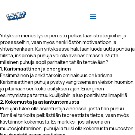
Yrityksen menestys ei perustu pelkästään strategioihin ja
prosesseihin, vaan myös henkilöstön motivaatioon ja
yhteishenkeen. Kun yrityksessä halutaan luoda uutta puhtia ja
fiilistä, inspiroiva puhuja voi olla avainasemassa. Mutta
millainen puhuja sopii parhaiten tähän tehtävään?
1. Karismaattinen ja energinen
Ensimmäinen ja ehkä tärkein ominaisuus on karisma.
Karismaattinen puhuja pystyy vangitsemaan yleisön huomion
ja pitämään sen koko esityksen ajan. Energinen
esiintymistapa tarttuu kuulijoihin ja luo positiivista ilmapiiriä.
2. Kokemusta ja asiantuntemusta
Puhujan tulee olla asiantuntija aiheessa, josta hän puhuu.
Tämä ei tarkoita pelkästään teoreettista tietoa, vaan myös
käytännön kokemusta. Esimerkiksi, jos aiheena on
muutosjohtaminen, puhujalla tulisi olla kokemusta muutosten