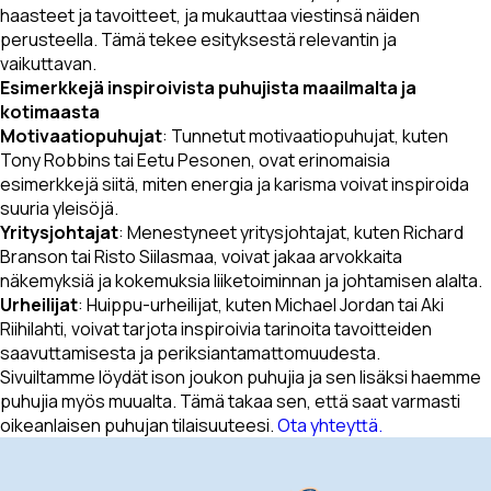
haasteet ja tavoitteet, ja mukauttaa viestinsä näiden
perusteella. Tämä tekee esityksestä relevantin ja
vaikuttavan.
Esimerkkejä inspiroivista puhujista maailmalta ja
kotimaasta
Motivaatiopuhujat
: Tunnetut motivaatiopuhujat, kuten
Tony Robbins tai Eetu Pesonen, ovat erinomaisia
esimerkkejä siitä, miten energia ja karisma voivat inspiroida
suuria yleisöjä.
Yritysjohtajat
: Menestyneet yritysjohtajat, kuten Richard
Branson tai Risto Siilasmaa, voivat jakaa arvokkaita
näkemyksiä ja kokemuksia liiketoiminnan ja johtamisen alalta.
Urheilijat
: Huippu-urheilijat, kuten Michael Jordan tai Aki
Riihilahti, voivat tarjota inspiroivia tarinoita tavoitteiden
saavuttamisesta ja periksiantamattomuudesta.
Sivuiltamme löydät ison joukon puhujia ja sen lisäksi haemme
puhujia myös muualta. Tämä takaa sen, että saat varmasti
oikeanlaisen puhujan tilaisuuteesi.
Ota yhteyttä.