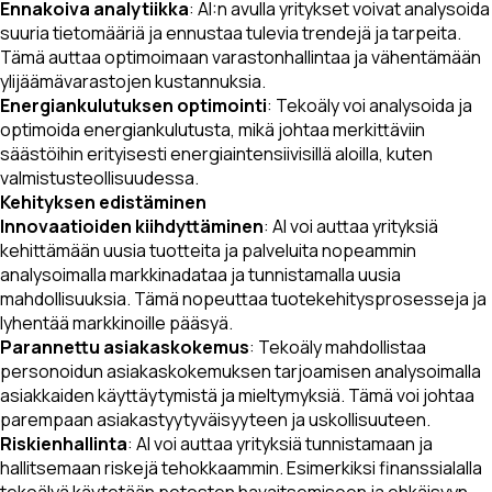
Ennakoiva analytiikka
: AI:n avulla yritykset voivat analysoida
suuria tietomääriä ja ennustaa tulevia trendejä ja tarpeita.
Tämä auttaa optimoimaan varastonhallintaa ja vähentämään
ylijäämävarastojen kustannuksia.
Energiankulutuksen optimointi
: Tekoäly voi analysoida ja
optimoida energiankulutusta, mikä johtaa merkittäviin
säästöihin erityisesti energiaintensiivisillä aloilla, kuten
valmistusteollisuudessa.
Kehityksen edistäminen
Innovaatioiden kiihdyttäminen
: AI voi auttaa yrityksiä
kehittämään uusia tuotteita ja palveluita nopeammin
analysoimalla markkinadataa ja tunnistamalla uusia
mahdollisuuksia. Tämä nopeuttaa tuotekehitysprosesseja ja
lyhentää markkinoille pääsyä.
Parannettu asiakaskokemus
: Tekoäly mahdollistaa
personoidun asiakaskokemuksen tarjoamisen analysoimalla
asiakkaiden käyttäytymistä ja mieltymyksiä. Tämä voi johtaa
parempaan asiakastyytyväisyyteen ja uskollisuuteen.
Riskienhallinta
: AI voi auttaa yrityksiä tunnistamaan ja
hallitsemaan riskejä tehokkaammin. Esimerkiksi finanssialalla