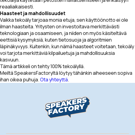
tekoälyä käytetään petosten havaitsemiseen ja ehkäisyyn
reaaliaikaisesti.
Haasteet ja mahdollisuudet
Vaikka tekoäly tarjoaa monia etuja, sen käyttöönotto ei ole
ilman haasteita. Yritysten on investoitava merkittävästi
teknologiaan ja osaamiseen, ja niiden on myös käsiteltävä
eettisiä kysymyksiä, kuten tietosuoja ja algoritmien
läpinäkyvyys. Kuitenkin, kun nämä haasteet voitetaan, tekoäly
voi tarjota merkittäviä kilpailuetuja ja mahdollisuuksia
kasvuun.
Tämä artikkeli on tehty 100% tekoälyllä.
Meiltä SpeakersFactoryltä löytyy tähänkin aiheeseen sopiva
ihan oikea puhuja.
Ota yhteyttä
.