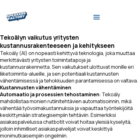
Tekoälyn vaikutus yritysten
kustannusrakenteeseen ja kehitykseen
Tekoäly (AI) on nopeasti kehittyvä teknologia, joka muuttaa
merkittävästi yritysten toimintatapoja ja
kustannusrakennetta. Sen vaikutukset ulottuvat monille eri
liiketoiminta-alueille, ja sen potentiaali kustannusten
vähentämisessä ja tehokkuuden parantamisessa on valtava.
Kustannusten vähentäminen
Automaatio ja prosessien tehostaminen
: Tekoäly
mahdollistaa monien rutiinitehtävien automatisoinnin, mikä
vähentää työvoimakustannuksia ja vapauttaa työntekijöitä
keskittymään strategisempiin tehtäviin. Esimerkiksi
asiakaspalvelussa chatbotit voivat hoitaa yleisiä kyselyitä,
jolloin inhimilliset asiakaspalvelijat voivat keskittyä
monimutkaisempiin ongelmiin.