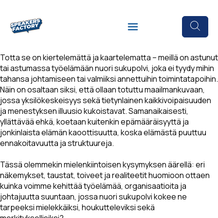
Totta se on kiertelemättä ja kaartelematta – meillä on astunut
tai astumassa työelämään nuori sukupolvi, joka ei tyydy mihin
tahansa johtamiseen tai valmiiksi annettuihin toimintatapoihin.
Näin on osaltaan siksi, että ollaan totuttu maailmankuvaan,
jossa yksilökeskeisyys sekä tietynlainen kaikkivoipaisuuden
ja menestyksen illuusio kukoistavat. Samanaikaisesti,
yllättävää ehkä, koetaan kuitenkin epämääräisyyttä ja
jonkinlaista elämän kaoottisuutta, koska elämästä puuttuu
ennakoitavuutta ja struktuureja.
Tässä olemmekin mielenkiintoisen kysymyksen äärellä: eri
näkemykset, taustat, toiveet ja realiteetit huomioon ottaen
kuinka voimme kehittää työelämää, organisaatioita ja
johtajuutta suuntaan, jossa nuori sukupolvi kokee ne
tarpeeksi mielekkäiksi, houkutteleviksi sekä