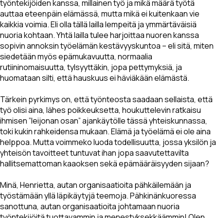
työntekijöiden kanssa, millainen työ ja mikä määrä työtä
auttaa eteenpäin elämässä, mutta mikä ei kuitenkaan vie
kaikkia voimia. Eli olla tällä lailla lempeitä ja ymmärtäväisiä
nuoria kohtaan. Yhtä lailla tulee harjoittaa nuoren kanssa
sopivin annoksin työelämän kestävyyskuntoa – eli sitä, miten
siedetään myös epämukavuutta, normaalia
rutiininomaisuutta, tylsyyttäkin, jopa pettymyksiä, ja
huomataan silti, että hauskuus ei häviäkään elämästä.
Tärkein pyrkimys on, että työnteosta saadaan sellaista, että
työ olisi aina, lähes poikkeuksetta, houkuttelevin ratkaisu
ihmisen ”leijonan osan” ajankäytölle tässä yhteiskunnassa,
toki kukin rahkeidensa mukaan. Elämä ja työelämä ei ole aina
helppoa. Mutta voimmeko luoda todellisuutta, jossa yksilön ja
yhteisön tavoitteet tuntuvat ihan jopa saavutettavilta
hallitsemattoman kaaoksen sekä epämääräisyyden sijaan?
Minä, Henrietta, autan organisaatioita pähkäilemään ja
työstämään yllä läpikäytyjä teemoja. Pähkinänkuoressa
sanottuna, autan organisaatioita johtamaan nuoria
työntekijöitä tuottavammin ja menestyksekkäämmin! Olen