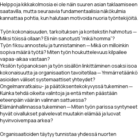
Helppoja kikkakolmosia ei ole näin suuren asian taklaamiseen
saatavilla, mutta seuraavia fundamentaalisia näkökulmia
kannattaa pohtia, kun halutaan motivoida nuoria työntekijöitä.
Työn kokonaisuuden, tarkoituksen ja kontekstin hahmotus ─
Miksi töissä ollaan? Eli niin sanotusti ”mikä homma”?
Työn fiksu annostelu ja tunnistaminen ─ Mikä on milloinkin
sopiva määrä työtä? Miten työn houkuttelevuus kilpailee
vapaa-aikaa vastaan?
Yksilön työpanoksen ja työn sisällön linkittäminen osaksi isoa
kokonaisuutta ja organisaation tavoitetilaa ─ Ymmärretäänkö
asioiden väliset systemaattiset yhteydet?
Ongelmanratkaisu- ja päätöksentekokyvyssä tukeminen ─
Kuinka tehdä oikeita valintoja ja entä miten päästään
eteenpäin väärän valinnan sattuessa?
Elämänhallinnassa tukeminen ─ Miten työn parissa syntyneet
hyvät oivallukset palvelevat muutakin elämää ja luovat
hyvinvoivempaa arkea?
Organisaatioiden täytyy tunnistaa yhdessä nuorten