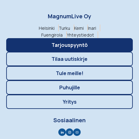
MagnumLive Oy
Helsinki
Turku
Kemi
Inari
Fuengirola
Yhteystiedot
Tarjouspyyntö
Tilaa uutiskirje
Tule meille!
Puhujille
Yritys
Sosiaalinen