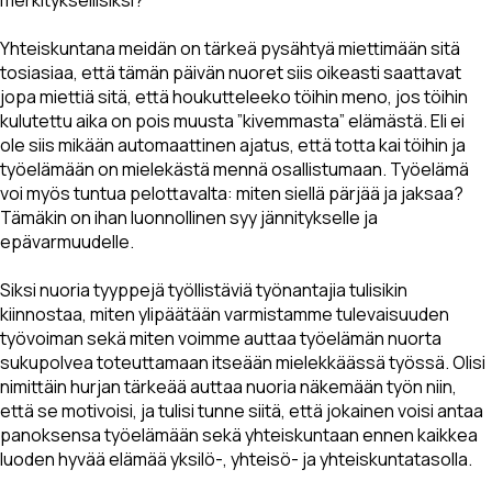
merkityksellisiksi?
Yhteiskuntana meidän on tärkeä pysähtyä miettimään sitä
tosiasiaa, että tämän päivän nuoret siis oikeasti saattavat
jopa miettiä sitä, että houkutteleeko töihin meno, jos töihin
kulutettu aika on pois muusta ”kivemmasta” elämästä. Eli ei
ole siis mikään automaattinen ajatus, että totta kai töihin ja
työelämään on mielekästä mennä osallistumaan. Työelämä
voi myös tuntua pelottavalta: miten siellä pärjää ja jaksaa?
Tämäkin on ihan luonnollinen syy jännitykselle ja
epävarmuudelle.
Siksi nuoria tyyppejä työllistäviä työnantajia tulisikin
kiinnostaa, miten ylipäätään varmistamme tulevaisuuden
työvoiman sekä miten voimme auttaa työelämän nuorta
sukupolvea toteuttamaan itseään mielekkäässä työssä. Olisi
nimittäin hurjan tärkeää auttaa nuoria näkemään työn niin,
että se motivoisi, ja tulisi tunne siitä, että jokainen voisi antaa
panoksensa työelämään sekä yhteiskuntaan ennen kaikkea
luoden hyvää elämää yksilö-, yhteisö- ja yhteiskuntatasolla.