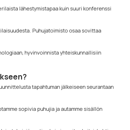
erilaista lähestymistapaa kuin suuri konferenssi
tilaisuudesta. Puhujatoimisto osaa sovittaa
ologiaan, hyvinvoinnista yhteiskunnallisiin
ukseen?
uunnittelusta tapahtuman jälkeiseen seurantaan
otamme sopivia puhujia ja autamme sisällön