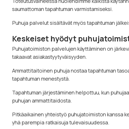
Toteutusvaiheessa huolehdimme kaikista käytännön 
saumattoman tapahtuman varmistamiseksi.
Puhuja palvelut sisältävät myös tapahtuman jälke
Keskeiset hyödyt puhujatoimis
Puhujatoimiston palvelujen käyttäminen on järke
takaavat asiakastyytyväisyyden.
Ammattitaitoinen puhuja nostaa tapahtuman tasoa ja
tapahtuman menestystä.
Tapahtuman järjestäminen helpottuu, kun puhujaan li
puhujan ammattitaidosta.
Pitkäaikainen yhteistyö puhujatoimiston kanssa 
yhä parempia ratkaisuja tulevaisuudessa.