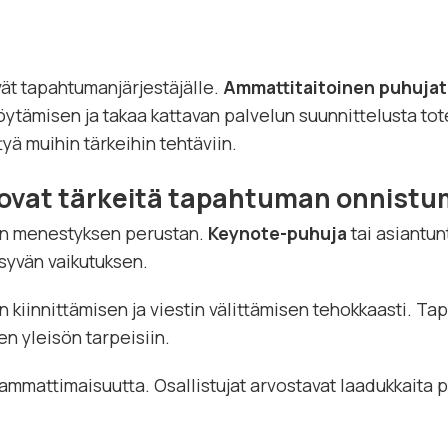
ät tapahtumanjärjestäjälle.
Ammattitaitoinen puhujat
löytämisen ja takaa kattavan palvelun suunnittelusta t
tyä muihin tärkeihin tehtäviin.
 ovat tärkeitä tapahtuman onnistu
an menestyksen perustan.
Keynote-puhuja
tai asiantun
ysyvän vaikutuksen.
 kiinnittämisen ja viestin välittämisen tehokkaasti. Ta
en yleisön tarpeisiin.
ammattimaisuutta. Osallistujat arvostavat laadukkaita p