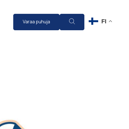
FI
Varaa puhuja