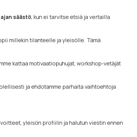
n
ajan säästö
, kun ei tarvitse etsiä ja vertailla
i millekin tilanteelle ja yleisölle. Tämä
omme kattaa motivaatiopuhujat, workshop-vetäjät
olellisesti ja ehdotamme parhaita vaihtoehtoja
oitteet, yleisön profiilin ja halutun viestin ennen