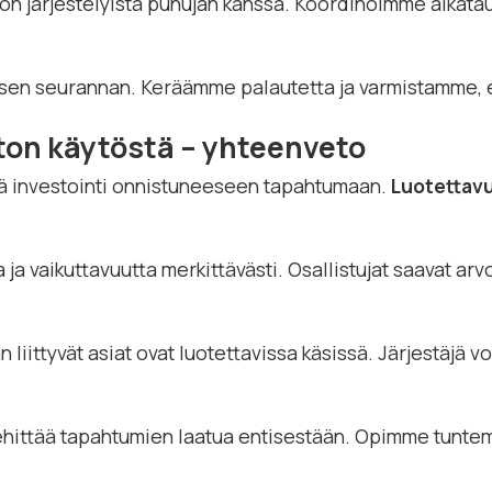
järjestelyistä puhujan kanssa. Koordinoimme aikatauluj
isen seurannan. Keräämme palautetta ja varmistamme, et
ton käytöstä – yhteenveto
vä investointi onnistuneeseen tapahtumaan.
Luotettavu
 vaikuttavuutta merkittävästi. Osallistujat saavat arvok
ittyvät asiat ovat luotettavissa käsissä. Järjestäjä voi 
kehittää tapahtumien laatua entisestään. Opimme tunt