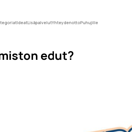
tegoriat
Ideat
Lisäpalvelut
Yhteydenotto
Puhujille
imiston edut?