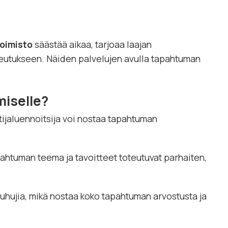
oimisto
säästää aikaa, tarjoaa laajan
oteutukseen. Näiden palvelujen avulla tapahtuman
miselle?
tijaluennoitsija voi nostaa tapahtuman
pahtuman teema ja tavoitteet toteutuvat parhaiten,
uhujia, mikä nostaa koko tapahtuman arvostusta ja