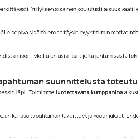
ittävästi. Yrityksen sisäinen koulutustilaisuus vaatii 
le sopiva sisältö eroaa täysin myyntitiimin motivointi
istamisen. Meillä on asiantuntijoita johtamisesta tekn
 tapahtuman suunnittelusta toteut
sessin läpi. Toimimme
luotettavana kumppanina
alkus
aan kanssa tapahtuman tavoitteet ja vaatimukset. Ehd