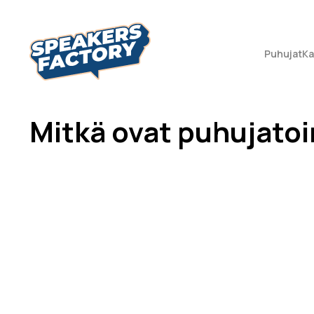
Puhujat
Ka
Mitkä ovat puhujato