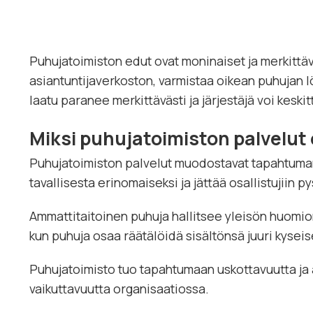
Puhujatoimiston edut ovat moninaiset ja merkittäv
asiantuntijaverkoston, varmistaa oikean puhujan 
laatu paranee merkittävästi ja järjestäjä voi keskit
Miksi puhujatoimiston palvelut
Puhujatoimiston palvelut muodostavat tapahtum
tavallisesta erinomaiseksi ja jättää osallistujiin p
Ammattitaitoinen puhuja hallitsee yleisön huomion
kun puhuja osaa räätälöidä sisältönsä juuri kyseis
Puhujatoimisto tuo tapahtumaan uskottavuutta ja 
vaikuttavuutta organisaatiossa.