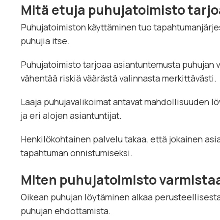
Mitä etuja puhujatoimisto tarj
Puhujatoimiston käyttäminen tuo tapahtumanjärjest
puhujia itse.
Puhujatoimisto tarjoaa asiantuntemusta puhujan val
vähentää riskiä väärästä valinnasta merkittävästi.
Laaja puhujavalikoimat antavat mahdollisuuden l
ja eri alojen asiantuntijat.
Henkilökohtainen palvelu takaa, että jokainen asi
tapahtuman onnistumiseksi.
Miten puhujatoimisto varmista
Oikean puhujan löytäminen alkaa perusteellisest
puhujan ehdottamista.