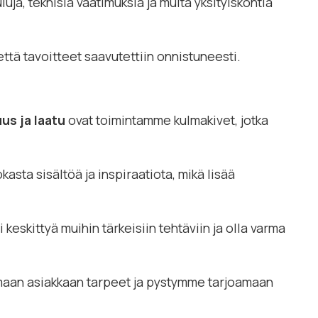
a, teknisiä vaatimuksia ja muita yksityiskohtia
tä tavoitteet saavutettiin onnistuneesti.
us ja laatu
ovat toimintamme kulmakivet, jotka
asta sisältöä ja inspiraatiota, mikä lisää
keskittyä muihin tärkeisiin tehtäviin ja olla varma
emaan asiakkaan tarpeet ja pystymme tarjoamaan