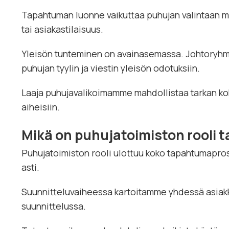
Tapahtuman luonne vaikuttaa puhujan valintaan merk
tai asiakastilaisuus.
Yleisön tunteminen on avainasemassa. Johtoryhmäl
puhujan tyylin ja viestin yleisön odotuksiin.
Laaja puhujavalikoimamme mahdollistaa tarkan kohd
aiheisiin.
Mikä on puhujatoimiston rooli
Puhujatoimiston rooli ulottuu koko tapahtumapro
asti.
Suunnitteluvaiheessa kartoitamme yhdessä asiakk
suunnittelussa.