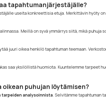
oaa tapahtumanjärjestäjälle?
äjälle useita konkreettisia etuja. Merkittävin hyöty o
innassa. Meillä on syvä ymmärrys siitä, mikä puhuja sopi
öytää juuri oikea henkilö tapahtuman teemaan. Verkost
akas saa yksilöllistä huomiota. Kuuntelemme tarpeet hu
a oikean puhujan löytämisen?
a
tarpeiden analysoinnista
. Selvitämme tapahtuman tav