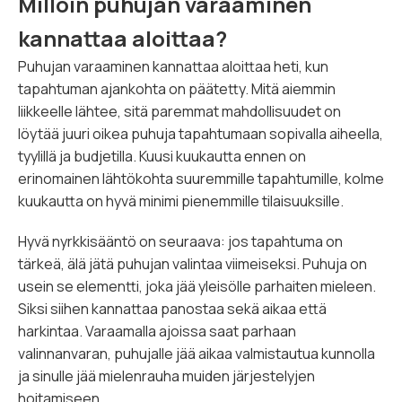
Milloin puhujan varaaminen
kannattaa aloittaa?
Puhujan varaaminen kannattaa aloittaa heti, kun
tapahtuman ajankohta on päätetty. Mitä aiemmin
liikkeelle lähtee, sitä paremmat mahdollisuudet on
löytää juuri oikea puhuja tapahtumaan sopivalla aiheella,
tyylillä ja budjetilla. Kuusi kuukautta ennen on
erinomainen lähtökohta suuremmille tapahtumille, kolme
kuukautta on hyvä minimi pienemmille tilaisuuksille.
Hyvä nyrkkisääntö on seuraava: jos tapahtuma on
tärkeä, älä jätä puhujan valintaa viimeiseksi. Puhuja on
usein se elementti, joka jää yleisölle parhaiten mieleen.
Siksi siihen kannattaa panostaa sekä aikaa että
harkintaa. Varaamalla ajoissa saat parhaan
valinnanvaran, puhujalle jää aikaa valmistautua kunnolla
ja sinulle jää mielenrauha muiden järjestelyjen
hoitamiseen.