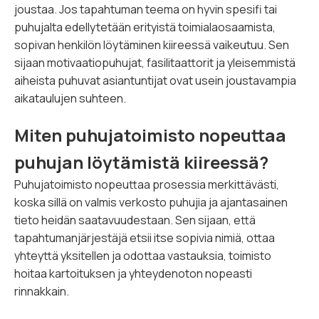
joustaa. Jos tapahtuman teema on hyvin spesifi tai
puhujalta edellytetään erityistä toimialaosaamista,
sopivan henkilön löytäminen kiireessä vaikeutuu. Sen
sijaan motivaatiopuhujat, fasilitaattorit ja yleisemmistä
aiheista puhuvat asiantuntijat ovat usein joustavampia
aikataulujen suhteen.
Miten puhujatoimisto nopeuttaa
puhujan löytämistä kiireessä?
Puhujatoimisto nopeuttaa prosessia merkittävästi,
koska sillä on valmis verkosto puhujia ja ajantasainen
tieto heidän saatavuudestaan. Sen sijaan, että
tapahtumanjärjestäjä etsii itse sopivia nimiä, ottaa
yhteyttä yksitellen ja odottaa vastauksia, toimisto
hoitaa kartoituksen ja yhteydenoton nopeasti
rinnakkain.