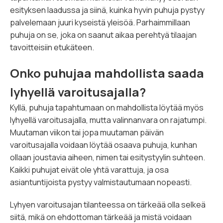
esityksen laadussa ja siinä, kuinka hyvin puhuja pystyy
palvelemaan juuri kyseistä yleisöä. Parhaimmillaan
puhuja on se, joka on saanut aikaa perehtyä tilaajan
tavoitteisiin etukäteen.
Onko puhujaa mahdollista saada
lyhyellä varoitusajalla?
Kyllä, puhuja tapahtumaan on mahdollista löytää myös
lyhyellä varoitusajalla, mutta valinnanvara on rajatumpi.
Muutaman viikon tai jopa muutaman päivän
varoitusajalla voidaan löytää osaava puhuja, kunhan
ollaan joustavia aiheen, nimen tai esitystyylin suhteen.
Kaikki puhujat eivät ole yhtä varattuja, ja osa
asiantuntijoista pystyy valmistautumaan nopeasti.
Lyhyen varoitusajan tilanteessa on tärkeää olla selkeä
siitä, mikä on ehdottoman tärkeää ja mistä voidaan