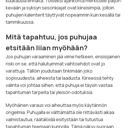
kuukausia ennalta. Toiseksi ajankohta merkitsee paljon:
kevään ja syksyn sesonkiajat ovat kiireisimpiä, jolloin
puhujien kalenterit täyttyvät nopeammin kuin kesällä tai
tammikuussa.
Mitä tapahtuu, jos puhujaa
etsitään liian myöhään?
Jos puhujan varaaminen jää viime hetkeen, ensisijainen
riski on se, että halutuimmat vaihtoehdot ovat jo
varattuja. Tällöin joudutaan tinkimään joko
sopivuudesta, aiheesta tai laadusta. Kiireessä tehty
valinta voi johtaa siihen, että puhuja ei täysin vastaa
tapahtuman tarpeita tai yleisön odotuksia.
Myöhäinen varaus voi aiheuttaa myös käytännön
ongelmia. Puhujalla ei välttämättä ole riittävästi aikaa
valmistautua, räätälöidä esitystään tai tutustua
tapahtuman teemaan kunnolla. Tämä näkyy suoraan