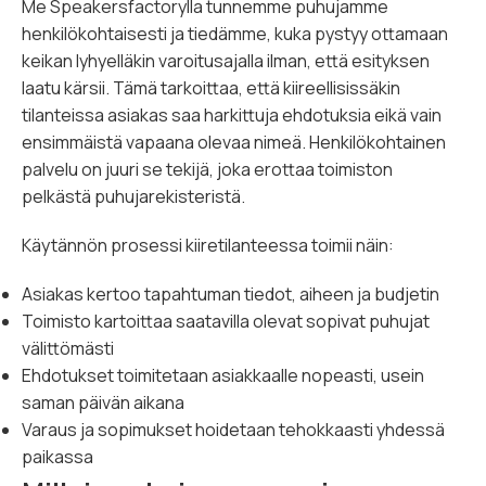
Me Speakersfactorylla tunnemme puhujamme
henkilökohtaisesti ja tiedämme, kuka pystyy ottamaan
keikan lyhyelläkin varoitusajalla ilman, että esityksen
laatu kärsii. Tämä tarkoittaa, että kiireellisissäkin
tilanteissa asiakas saa harkittuja ehdotuksia eikä vain
ensimmäistä vapaana olevaa nimeä. Henkilökohtainen
palvelu on juuri se tekijä, joka erottaa toimiston
pelkästä puhujarekisteristä.
Käytännön prosessi kiiretilanteessa toimii näin:
Asiakas kertoo tapahtuman tiedot, aiheen ja budjetin
Toimisto kartoittaa saatavilla olevat sopivat puhujat
välittömästi
Ehdotukset toimitetaan asiakkaalle nopeasti, usein
saman päivän aikana
Varaus ja sopimukset hoidetaan tehokkaasti yhdessä
paikassa