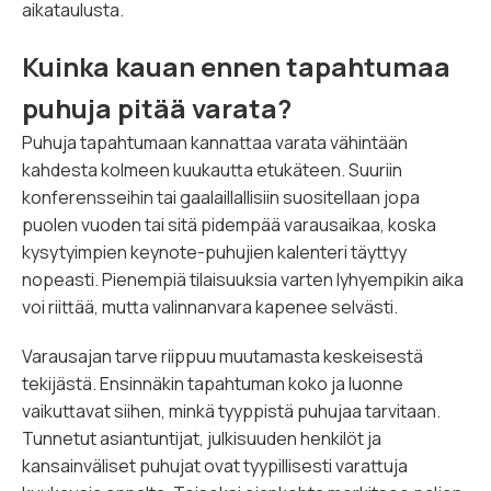
aikataulusta.
Kuinka kauan ennen tapahtumaa
puhuja pitää varata?
Puhuja tapahtumaan kannattaa varata vähintään
kahdesta kolmeen kuukautta etukäteen. Suuriin
konferensseihin tai gaalaillallisiin suositellaan jopa
puolen vuoden tai sitä pidempää varausaikaa, koska
kysytyimpien keynote-puhujien kalenteri täyttyy
nopeasti. Pienempiä tilaisuuksia varten lyhyempikin aika
voi riittää, mutta valinnanvara kapenee selvästi.
Varausajan tarve riippuu muutamasta keskeisestä
tekijästä. Ensinnäkin tapahtuman koko ja luonne
vaikuttavat siihen, minkä tyyppistä puhujaa tarvitaan.
Tunnetut asiantuntijat, julkisuuden henkilöt ja
kansainväliset puhujat ovat tyypillisesti varattuja