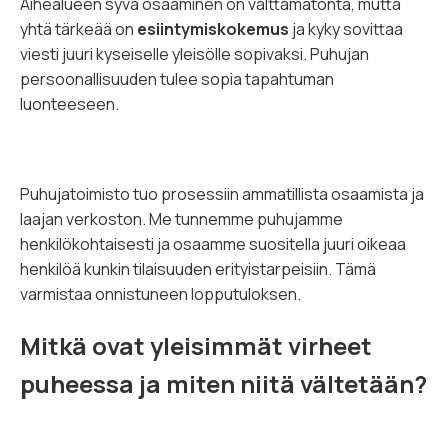
Aihealueen syvä osaaminen on välttämätöntä, mutta
yhtä tärkeää on
esiintymiskokemus
ja kyky sovittaa
viesti juuri kyseiselle yleisölle sopivaksi. Puhujan
persoonallisuuden tulee sopia tapahtuman
luonteeseen.
Puhujatoimisto tuo prosessiin ammatillista osaamista ja
laajan verkoston. Me tunnemme puhujamme
henkilökohtaisesti ja osaamme suositella juuri oikeaa
henkilöä kunkin tilaisuuden erityistarpeisiin. Tämä
varmistaa onnistuneen lopputuloksen.
Mitkä ovat yleisimmät virheet
puheessa ja miten niitä vältetään?