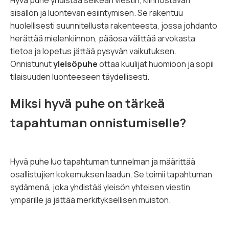
Hyvä puhe yhdistää selkeän viestin, kiinnostavan
sisällön ja luontevan esiintymisen. Se rakentuu
huolellisesti suunnitellusta rakenteesta, jossa johdanto
herättää mielenkiinnon, pääosa välittää arvokasta
tietoa ja lopetus jättää pysyvän vaikutuksen.
Onnistunut
yleisöpuhe
ottaa kuulijat huomioon ja sopii
tilaisuuden luonteeseen täydellisesti.
Miksi hyvä puhe on tärkeä
tapahtuman onnistumiselle?
Hyvä puhe luo tapahtuman tunnelman ja määrittää
osallistujien kokemuksen laadun. Se toimii tapahtuman
sydämenä, joka yhdistää yleisön yhteisen viestin
ympärille ja jättää merkityksellisen muiston.