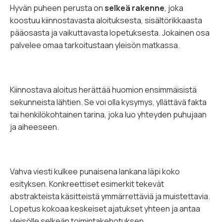
Hyvän puheen perusta on
selkeä rakenne
, joka
koostuu kiinnostavasta aloituksesta, sisältörikkaasta
pääosasta ja vaikuttavasta lopetuksesta. Jokainen osa
palvelee omaa tarkoitustaan yleisön matkassa.
Kiinnostava aloitus herättää huomion ensimmäisistä
sekunneista lähtien. Se voi olla kysymys, yllättävä fakta
tai henkilökohtainen tarina, joka luo yhteyden puhujaan
ja aiheeseen.
Vahva viesti kulkee punaisena lankana läpi koko
esityksen. Konkreettiset esimerkit tekevät
abstrakteista käsitteistä ymmärrettäviä ja muistettavia.
Lopetus kokoaa keskeiset ajatukset yhteen ja antaa
yleisölle selkeän toimintakehotuksen.