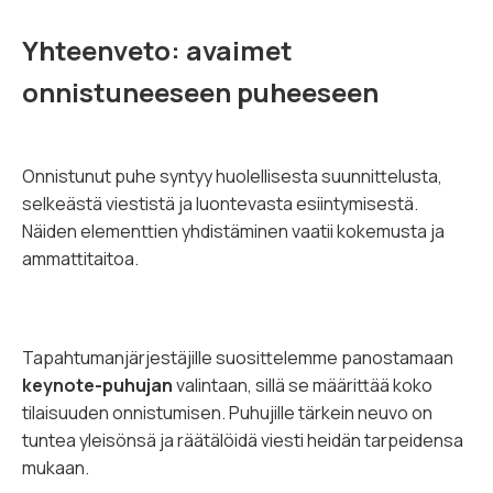
Yhteenveto: avaimet
onnistuneeseen puheeseen
Onnistunut puhe syntyy huolellisesta suunnittelusta,
selkeästä viestistä ja luontevasta esiintymisestä.
Näiden elementtien yhdistäminen vaatii kokemusta ja
ammattitaitoa.
Tapahtumanjärjestäjille suosittelemme panostamaan
keynote-puhujan
valintaan, sillä se määrittää koko
tilaisuuden onnistumisen. Puhujille tärkein neuvo on
tuntea yleisönsä ja räätälöidä viesti heidän tarpeidensa
mukaan.