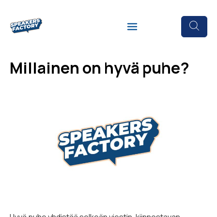
Millainen on hyvä puhe?