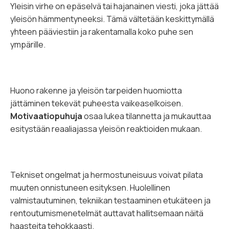
Yleisin virhe on epäselvä tai hajanainen viesti, joka jättää
yleisön hämmentyneeksi. Tämä vältetään keskittymällä
yhteen pääviestiin ja rakentamalla koko puhe sen
ympärille.
Huono rakenne ja yleisön tarpeiden huomiotta
jättäminen tekevät puheesta vaikeaselkoisen.
Motivaatiopuhuja
osaa lukea tilannetta ja mukauttaa
esitystään reaaliajassa yleisön reaktioiden mukaan.
Tekniset ongelmat ja hermostuneisuus voivat pilata
muuten onnistuneen esityksen. Huolellinen
valmistautuminen, tekniikan testaaminen etukäteen ja
rentoutumismenetelmät auttavat hallitsemaan näitä
haasteita tehokkaasti.