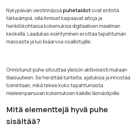
Nykypäivän viestinnässä
puhetaidot
ovat entistä
tärkeämpiä, sillä ihmiset kaipaavat aitoja ja
henkilökohtaisia kokemuksia digitaalisen maailman
keskellä. Laadukas esiintyminen erottaa tapahtuman
massasta ja luo lisäarvoa osallistujille.
Onnistunut puhe sitouttaa yleisön aktiivisesti mukaan
tilaisuuteen. Se herättää tunteita, ajatuksia ja innostaa
toimintaan, mikä tekee koko tapahtumasta
mieleenpainuvan kokemuksen kaikille läsnäolijoille.
Mitä elementtejä hyvä puhe
sisältää?