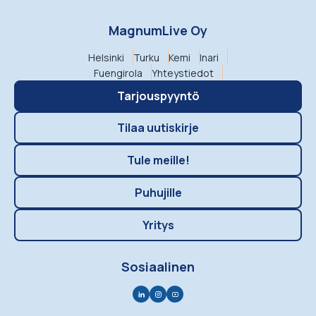
MagnumLive Oy
Helsinki
Turku
Kemi
Inari
Fuengirola
Yhteystiedot
Tarjouspyyntö
Tilaa uutiskirje
Tule meille!
Puhujille
Yritys
Sosiaalinen