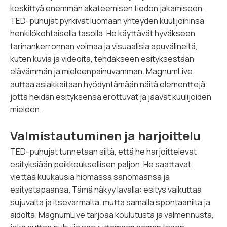
keskittyä enemmän akateemisen tiedon jakamiseen,
TED-puhujat pyrkivät luomaan yhteyden kuulijoihinsa
henkilökohtaisella tasolla. He käyttävät hyväkseen
tarinankerronnan voimaa ja visuaalisia apuvälineitä,
kuten kuvia ja videoita, tehdäkseen esityksestään
elävämmän ja mieleenpainuvamman. MagnumLive
auttaa asiakkaitaan hyödyntämään näitä elementtejä,
jotta heidän esityksensä erottuvat ja jäävät kuulijoiden
mieleen.
Valmistautuminen ja harjoittelu
TED-puhujat tunnetaan siitä, että he harjoittelevat
esityksiään poikkeuksellisen paljon. He saattavat
viettää kuukausia hiomassa sanomaansa ja
esitystapaansa. Tämä näkyy lavalla: esitys vaikuttaa
sujuvalta ja itsevarmalta, mutta samalla spontaanilta ja
aidolta. MagnumLive tarjoaa koulutusta ja valmennusta,