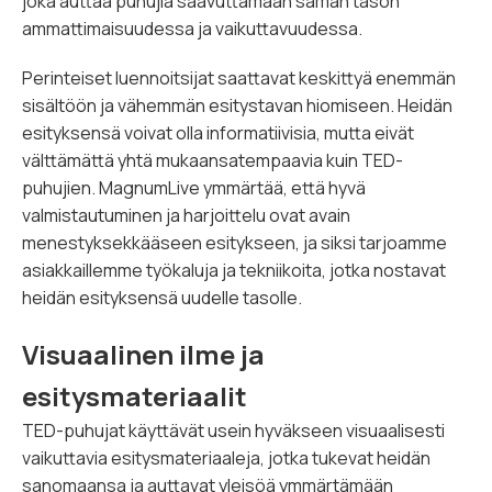
joka auttaa puhujia saavuttamaan saman tason
ammattimaisuudessa ja vaikuttavuudessa.
Perinteiset luennoitsijat saattavat keskittyä enemmän
sisältöön ja vähemmän esitystavan hiomiseen. Heidän
esityksensä voivat olla informatiivisia, mutta eivät
välttämättä yhtä mukaansatempaavia kuin TED-
puhujien. MagnumLive ymmärtää, että hyvä
valmistautuminen ja harjoittelu ovat avain
menestyksekkääseen esitykseen, ja siksi tarjoamme
asiakkaillemme työkaluja ja tekniikoita, jotka nostavat
heidän esityksensä uudelle tasolle.
Visuaalinen ilme ja
esitysmateriaalit
TED-puhujat käyttävät usein hyväkseen visuaalisesti
vaikuttavia esitysmateriaaleja, jotka tukevat heidän
sanomaansa ja auttavat yleisöä ymmärtämään