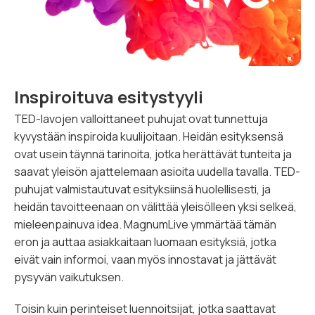
Inspiroituva esitystyyli
TED-lavojen valloittaneet puhujat ovat tunnettuja
kyvystään inspiroida kuulijoitaan. Heidän esityksensä
ovat usein täynnä tarinoita, jotka herättävät tunteita ja
saavat yleisön ajattelemaan asioita uudella tavalla. TED-
puhujat valmistautuvat esityksiinsä huolellisesti, ja
heidän tavoitteenaan on välittää yleisölleen yksi selkeä,
mieleenpainuva idea. MagnumLive ymmärtää tämän
eron ja auttaa asiakkaitaan luomaan esityksiä, jotka
eivät vain informoi, vaan myös innostavat ja jättävät
pysyvän vaikutuksen.
Toisin kuin perinteiset luennoitsijat, jotka saattavat