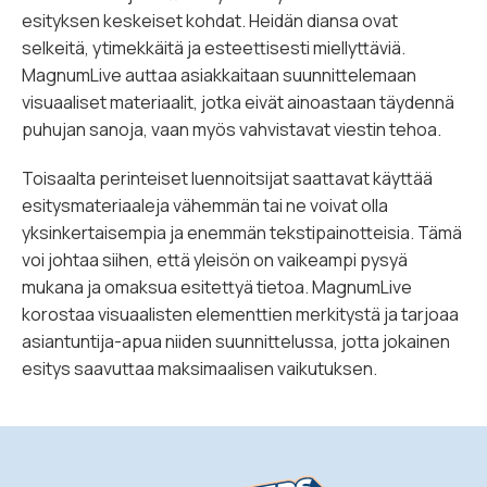
esityksen keskeiset kohdat. Heidän diansa ovat
selkeitä, ytimekkäitä ja esteettisesti miellyttäviä.
MagnumLive auttaa asiakkaitaan suunnittelemaan
visuaaliset materiaalit, jotka eivät ainoastaan täydennä
puhujan sanoja, vaan myös vahvistavat viestin tehoa.
Toisaalta perinteiset luennoitsijat saattavat käyttää
esitysmateriaaleja vähemmän tai ne voivat olla
yksinkertaisempia ja enemmän tekstipainotteisia. Tämä
voi johtaa siihen, että yleisön on vaikeampi pysyä
mukana ja omaksua esitettyä tietoa. MagnumLive
korostaa visuaalisten elementtien merkitystä ja tarjoaa
asiantuntija-apua niiden suunnittelussa, jotta jokainen
esitys saavuttaa maksimaalisen vaikutuksen.