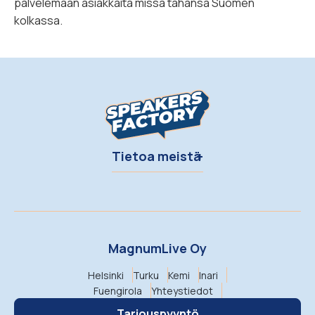
palvelemaan asiakkaita missä tahansa Suomen
kolkassa.
Tietoa meistä
MagnumLive Oy
Helsinki
Turku
Kemi
Inari
Fuengirola
Yhteystiedot
Tarjouspyyntö