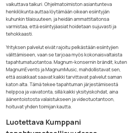
vaikuttava taikuri. Ohjelmatoimiston asiantunteva
henkilökunta auttaa löytämään oikean esiintyjän
kuhunkin tilaisuuteen, ja heidän ammattitaitonsa
varmistaa, että esiintyjäasiat hoidetaan sujuvasti ja
tehokkaasti.
Yrityksen palvelut eivät rajoitu pelkästään esiintyjien
välittämiseen, vaan se tarjoaa myös kokonaisvaltaista
tapahtumatuotantoa. Magnum-konsernin brändit, kuten
MagnumEvents ja MagnumMusic, mahdollistavat sen,
että asiakkaat saavat kaikki tarvittavat palvelut saman
katon alta. Tämä tekee tapahtuman järjestämisestä
helppoa ja vaivatonta, sillä kaikki yksityiskohdat, aina
äänentoistosta valaistukseen ja videotuotantoon,
hoituvat yhden toimijan kautta.
Luotettava Kumppani