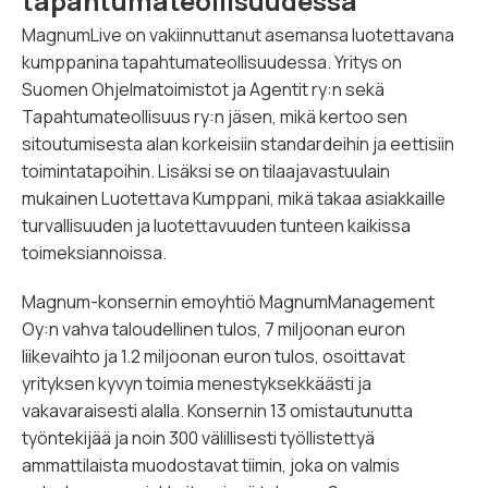
tapahtumateollisuudessa
MagnumLive on vakiinnuttanut asemansa luotettavana
kumppanina tapahtumateollisuudessa. Yritys on
Suomen Ohjelmatoimistot ja Agentit ry:n sekä
Tapahtumateollisuus ry:n jäsen, mikä kertoo sen
sitoutumisesta alan korkeisiin standardeihin ja eettisiin
toimintatapoihin. Lisäksi se on tilaajavastuulain
mukainen Luotettava Kumppani, mikä takaa asiakkaille
turvallisuuden ja luotettavuuden tunteen kaikissa
toimeksiannoissa.
Magnum-konsernin emoyhtiö MagnumManagement
Oy:n vahva taloudellinen tulos, 7 miljoonan euron
liikevaihto ja 1.2 miljoonan euron tulos, osoittavat
yrityksen kyvyn toimia menestyksekkäästi ja
vakavaraisesti alalla. Konsernin 13 omistautunutta
työntekijää ja noin 300 välillisesti työllistettyä
ammattilaista muodostavat tiimin, joka on valmis