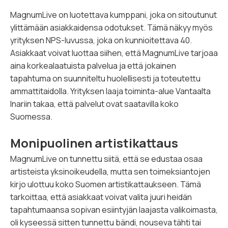
MagnumLive on luotettava kumppani, joka on sitoutunut
ylittämään asiakkaidensa odotukset. Tämä näkyy myös
yrityksen NPS-luvussa, joka on kunnioitettava 40.
Asiakkaat voivat luottaa siihen, että MagnumLive tarjoaa
aina korkealaatuista palvelua ja että jokainen
tapahtuma on suunniteltu huolellisesti ja toteutettu
ammattitaidolla. Yrityksen laaja toiminta-alue Vantaalta
Inariin takaa, että palvelut ovat saatavilla koko
Suomessa.
Monipuolinen artistikattaus
MagnumLive on tunnettu siitä, että se edustaa osaa
artisteista yksinoikeudella, mutta sen toimeksiantojen
kirjo ulottuu koko Suomen artistikattaukseen. Tämä
tarkoittaa, että asiakkaat voivat valita juuri heidän
tapahtumaansa sopivan esiintyjän laajasta valikoimasta,
oli kyseessä sitten tunnettu bändi, nouseva tähti tai