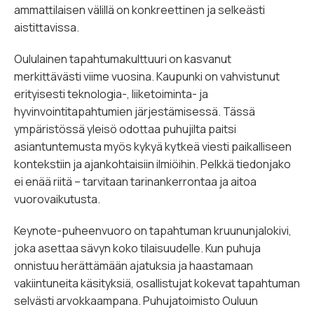
ammattilaisen välillä on konkreettinen ja selkeästi
aistittavissa.
Oululainen tapahtumakulttuuri on kasvanut
merkittävästi viime vuosina. Kaupunki on vahvistunut
erityisesti teknologia-, liiketoiminta- ja
hyvinvointitapahtumien järjestämisessä. Tässä
ympäristössä yleisö odottaa puhujilta paitsi
asiantuntemusta myös kykyä kytkeä viesti paikalliseen
kontekstiin ja ajankohtaisiin ilmiöihin. Pelkkä tiedonjako
ei enää riitä – tarvitaan tarinankerrontaa ja aitoa
vuorovaikutusta.
Keynote-puheenvuoro on tapahtuman kruununjalokivi,
joka asettaa sävyn koko tilaisuudelle. Kun puhuja
onnistuu herättämään ajatuksia ja haastamaan
vakiintuneita käsityksiä, osallistujat kokevat tapahtuman
selvästi arvokkaampana. Puhujatoimisto Ouluun