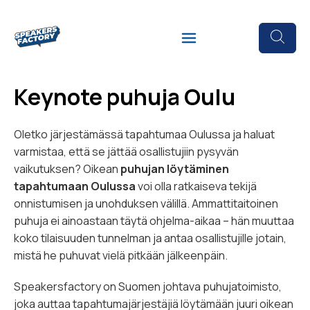
Keynote puhuja Oulu
Oletko järjestämässä tapahtumaa Oulussa ja haluat
varmistaa, että se jättää osallistujiin pysyvän
vaikutuksen? Oikean
puhujan löytäminen
tapahtumaan Oulussa
voi olla ratkaiseva tekijä
onnistumisen ja unohduksen välillä. Ammattitaitoinen
puhuja ei ainoastaan täytä ohjelma-aikaa – hän muuttaa
koko tilaisuuden tunnelman ja antaa osallistujille jotain,
mistä he puhuvat vielä pitkään jälkeenpäin.
Speakersfactory on Suomen johtava puhujatoimisto,
joka auttaa tapahtumajärjestäjiä löytämään juuri oikean