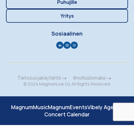
Puhujille
Yritys
Sosiaalinen
Tietosuojakäytäntö
Ilmoituslomake
© 2024 MagnumLive Oy. All Rights Reserved.
MagnumMusic
MagnumEvents
Vibely Agency
Concert Calendar