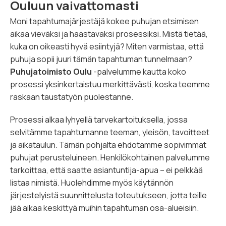
Ouluun vaivattomasti
Moni tapahtumajärjestäjä kokee puhujan etsimisen
aikaa vieväksi ja haastavaksi prosessiksi. Mistä tietää,
kuka on oikeasti hyvä esiintyjä? Miten varmistaa, että
puhuja sopii juuri tämän tapahtuman tunnelmaan?
Puhujatoimisto Oulu
-palvelumme kautta koko
prosessi yksinkertaistuu merkittävästi, koska teemme
raskaan taustatyön puolestanne.
Prosessi alkaa lyhyellä tarvekartoituksella, jossa
selvitämme tapahtumanne teeman, yleisön, tavoitteet
ja aikataulun. Tämän pohjalta ehdotamme sopivimmat
puhujat perusteluineen. Henkilökohtainen palvelumme
tarkoittaa, että saatte asiantuntija-apua – ei pelkkää
listaa nimistä. Huolehdimme myös käytännön
järjestelyistä suunnittelusta toteutukseen, jotta teille
jää aikaa keskittyä muihin tapahtuman osa-alueisiin.