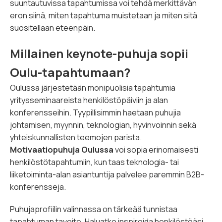
suuntautuvissa tapahtumissa voi tehdä merkittävän
eron siinä, miten tapahtuma muistetaan ja miten sitä
suositellaan eteenpäin.
Millainen keynote-puhuja sopii
Oulu-tapahtumaan?
Oulussa järjestetään monipuolisia tapahtumia
yritysseminaareista henkilöstöpäiviin ja alan
konferensseihin. Tyypillisimmin haetaan puhujia
johtamisen, myynnin, teknologian, hyvinvoinnin sekä
yhteiskunnallisten teemojen parista.
Motivaatiopuhuja Oulussa
voi sopia erinomaisesti
henkilöstötapahtumiin, kun taas teknologia- tai
liiketoiminta-alan asiantuntija palvelee paremmin B2B-
konferensseja.
Puhujaprofiilin valinnassa on tärkeää tunnistaa
tapahtuman tavoite. Haluatko inspiroida henkilöstöäsi