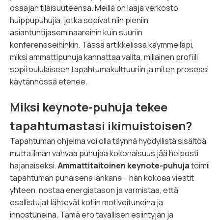
osaajan tilaisuuteensa. Meillä on laaja verkosto
huippupuhujia, jotka sopivat niin pieniin
asiantuntijaseminaareihin kuin suuriin
konferensseihinkin. Tässä artikkelissa käymme läpi,
miksi ammattipuhuja kannattaa valita, millainen profiili
sopii oululaiseen tapahtumakulttuuriin ja miten prosessi
käytännössä etenee.
Miksi keynote-puhuja tekee
tapahtumastasi ikimuistoisen?
Tapahtuman ohjelma voi olla täynnä hyödyllistä sisältöä,
mutta ilman vahvaa puhujaa kokonaisuus jää helposti
hajanaiseksi.
Ammattitaitoinen keynote-puhuja
toimii
tapahtuman punaisena lankana – hän kokoaa viestit
yhteen, nostaa energiatason ja varmistaa, että
osallistujat lähtevät kotiin motivoituneina ja
innostuneina. Tämä ero tavallisen esiintyjän ja