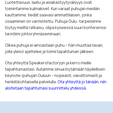
Luotettavuus, laatu ja asiakastyytyväisyys ovat
toimintamme kulmakivet. Kun varaat puhujan meidän
kauttamme, tiedät saavasi ammattilaisen, jonka
osaaminen on varmistettu. Puhuja Oulu -tarpeisiinne
löytyy meiltä ratkaisu, olipa kyseessä suuri konferenssi
tai intiimi johtoryhmäseminaari.
Oikea puhuja ei ainoastaan puhu – hän muuttaa tavan,
jolla yleisö ajattelee ja toimii tapahtuman jälkeen.
Ota yhteyttä Speakersfactoryyn ja kerro meille
tapahtumastasi. Autamme sinua löytämään täydellisen
keynote-puhujan Ouluun – nopeasti, vaivattomasti ja
henkilökohtaisella palvelulla.
Ota yhteyttä jo tänään, niin
aloitetaan tapahtumasi suunnittelu yhdessä.