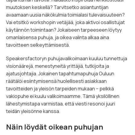
muutoksen keskellä? Tarvitsetko asiantuntijan
avaamaan uusia näkökulmia toimialasi tulevaisuuteen?
Vai etsitkö workshopin vetäjää, joka aktivoi osallistujat
käytännön toimintaan? Jokaiseen tarpeeseen löytyy
omanlaisensa puhuja, ja oikea valinta alkaa aina
tavoitteen selkeyttämisestä.
Speakersfactoryn puhujavalikoimaan kuuluu tunnettuja
visionäärejä, menestyneitä yrittäjiä, tutkijoita ja
ajatusjohtajia. Jokainen tapahtumapuhuja Ouluun
räätälöi esiintymisensä huolellisesti asiakkaan
tavoitteiden ja yleisön tarpeiden mukaan – pelkkä
vakiopuhe ei kuulu valikoimaamme. Tämä yksilöllinen
lähestymistapa varmistaa, että viesti resonoi juuri
teidän yleisönne kanssa.
Näin löydät oikean puhujan