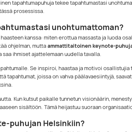
toinen tapahtumapuhuja tekee tapahtumastasi unohtumat
 tässä prosessissa.
apahtumastasi unohtumattoman?
aasteen kanssa: miten erottua massasta ja luoda osalli
tää ohjelman, mutta
ammattitaitoinen keynote-puhuj
a saa ihmiset ajattelemaan uudella tavalla.
tumalle. Se inspiroi, haastaa ja motivoi osallistujia t
että tapahtumat, joissa on vahva päälavaesiintyjä, saava
sina.
ta. Kun kutsut paikalle tunnetun visionäärin, menestyne
ukkaaseen sisältöön. Tämä heijastuu suoraan organisaati
te-puhujan Helsinkiin?