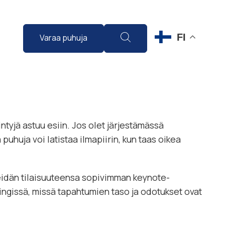
FI
Varaa puhuja
tyjä astuu esiin. Jos olet järjestämässä
 puhuja voi latistaa ilmapiirin, kun taas oikea
eidän tilaisuuteensa sopivimman keynote-
ingissä, missä tapahtumien taso ja odotukset ovat