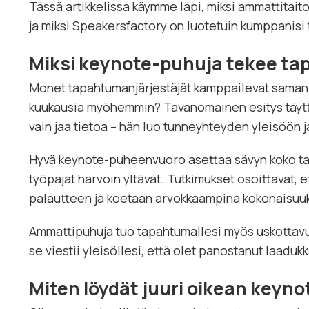
Tässä artikkelissa käymme läpi, miksi ammattitai
ja miksi Speakersfactory on luotetuin kumppanisi
Miksi keynote-puhuja tekee t
Monet tapahtumanjärjestäjät kamppailevat saman h
kuukausia myöhemmin? Tavanomainen esitys täyt
vain jaa tietoa – hän luo tunneyhteyden yleisöön j
Hyvä keynote-puheenvuoro asettaa sävyn koko tapah
työpajat harvoin yltävät. Tutkimukset osoittavat, 
palautteen ja koetaan arvokkaampina kokonaisuuk
Ammattipuhuja tuo tapahtumallesi myös uskottavuut
se viestii yleisöllesi, että olet panostanut laad
Miten löydät juuri oikean keyno