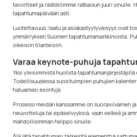
tavoitteet ja räätälöimme ratkaisun juuri sinulle
tapahtumapäivään asti.
Luotettavuus, laatu ja asiakastyytyväisyys ovat t
ymmärryksen Suomen tapahtumamarkkinoista. Puhu
oikeisiin tilanteisiin.
Varaa keynote-puhuja tapahtu
Yksi yleisimmistä huolista tapahtumanjärjestäjillä 
Todellisuudessa suosituimpien puhujien kalenteri 
haluamasi esiintyjä.
Prosessi meidän kanssamme on suoraviivainen ja v
neuvotteluja tai epäselvyyksiä, vaan selkeä ja a
mahdollisimman helppo sinulle.
Älä jätä tapahtumasi tärkeintä elementtiä sattum