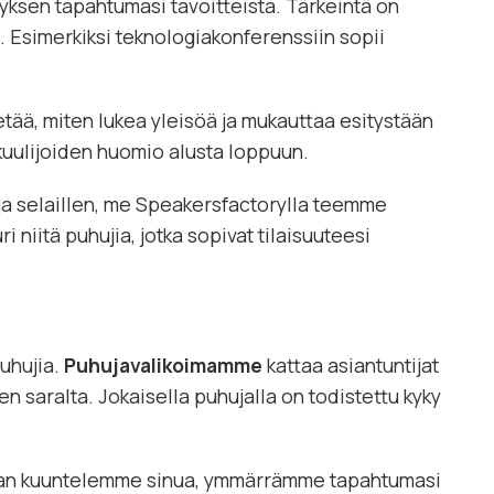
ryksen tapahtumasi tavoitteista. Tärkeintä on
. Esimerkiksi teknologiakonferenssiin sopii
etää, miten lukea yleisöä ja mukauttaa esitystään
 kuulijoiden huomio alusta loppuun.
oja selaillen, me Speakersfactorylla teemme
iitä puhujia, jotka sopivat tilaisuuteesi
uhujia.
Puhujavalikoimamme
kattaa asiantuntijat
en saralta. Jokaisella puhujalla on todistettu kyky
ijaan kuuntelemme sinua, ymmärrämme tapahtumasi