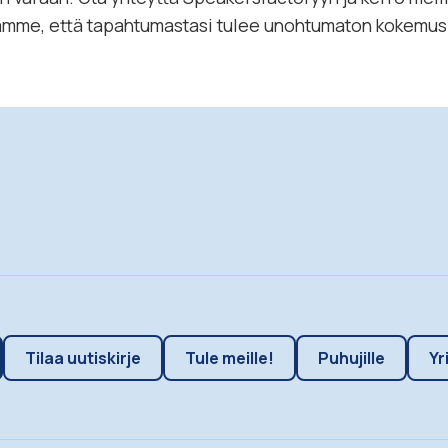
tamme, että tapahtumastasi tulee unohtumaton kokemus j
Tilaa uutiskirje
Tule meille!
Puhujille
Yr