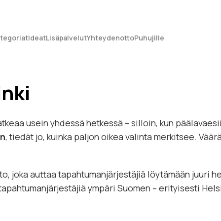
tegoriat
Ideat
Lisäpalvelut
Yhteydenotto
Puhujille
inki
eaa usein yhdessä hetkessä – silloin, kun päälavaesiin
in
, tiedät jo, kuinka paljon oikea valinta merkitsee. Väärä
, joka auttaa tapahtumanjärjestäjiä löytämään juuri h
 tapahtumanjärjestäjiä ympäri Suomen – erityisesti Hels