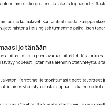
. Huolehdimme koko prosessista alusta loppuun: briiffau
oimintamme kulmakivet. Kun valitset meidät kumppanikse
jatoimistona Helsingissä tunnemme paikallisen tapah
maasi jo tänään
on ajoitus – milloin puhujavaraus pitää tehdä ja onko ha
täyttyy nopeasti, joten mitä aiemmin otat yhteyttä, si
aivaton. Kerrot meille tapahtumasi tiedot, tavoitteet 
mmattimainen yhteistyö alusta loppuun. Jokainen askel
an varaan. Ota yhteyttä Speakersfactoryyn ja kerro mei