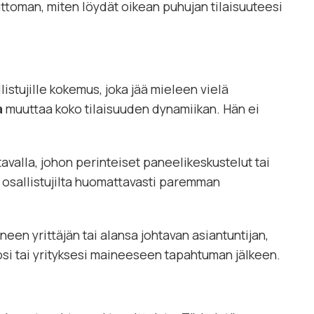
toman, miten löydät oikean puhujan tilaisuuteesi
stujille kokemus, joka jää mieleen vielä
a
muuttaa koko tilaisuuden dynamiikan. Hän ei
avalla, johon perinteiset paneelikeskustelut tai
t osallistujilta huomattavasti paremman
en yrittäjän tai alansa johtavan asiantuntijan,
osi tai yrityksesi maineeseen tapahtuman jälkeen.