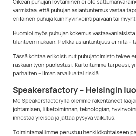
Oikean puhujan löytäminen ei ole sattumanvarainen
varmistaa, että puhujan asiantuntemus vastaa tapa
erilainen puhuja kuin hyvinvointipäivään tai myyntit
Huomioi myös puhujan kokemus vastaavanlaisista 
tilanteen mukaan. Pelkkä asiantuntijuus ei riitä –
Tässä kohtaa erikoistunut puhujatoimisto tekee er
raskaan työn puolestasi. Kartoitamme tarpeesi, ym
parhaiten – ilman arvailua tai riskiä.
Speakersfactory – Helsingin lu
Me Speakersfactorylla olemme rakentaneet laajan
johtamisen, liiketoiminnan, teknologian, hyvinvoin
innostaa yleisöä ja jättää pysyvä vaikutus.
Toimintamallimme perustuu henkilökohtaiseen pa