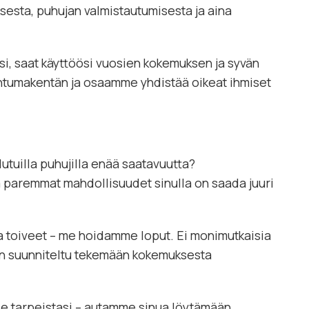
ksesta, puhujan valmistautumisesta ja aina
si, saat käyttöösi vuosien kokemuksen ja syvän
tumakentän ja osaamme yhdistää oikeat ihmiset
lutuilla puhujilla enää saatavuutta?
tä paremmat mahdollisuudet sinulla on saada juuri
ja toiveet – me hoidamme loput. Ei monimutkaisia
 on suunniteltu tekemään kokemuksesta
lle tarpeistasi – autamme sinua löytämään