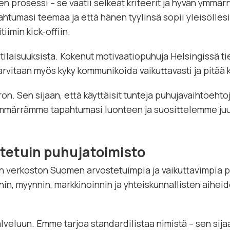
 prosessi – se vaatii selkeät kriteerit ja hyvän ymmär
htumasi teemaa ja että hänen tyylinsä sopii yleisöllesi
iimin kick-offiin.
tilaisuuksista. Kokenut
motivaatiopuhuja Helsingissä
ti
 tarvitaan myös kyky kommunikoida vaikuttavasti ja pitää
on. Sen sijaan, että käyttäisit tunteja puhujavaihtoeht
märrämme tapahtumasi luonteen ja suosittelemme juuri n
otetuin puhujatoimisto
 verkoston Suomen arvostetuimpia ja vaikuttavimpia p
nin, myynnin, markkinoinnin ja yhteiskunnallisten aiheid
lveluun. Emme tarjoa standardilistaa nimistä – sen s