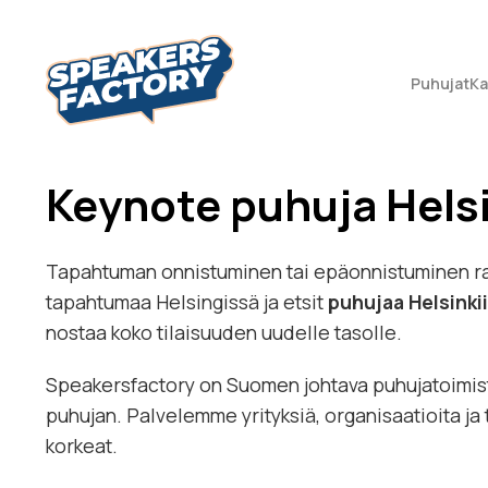
Puhujat
Ka
Keynote puhuja Hels
Tapahtuman onnistuminen tai epäonnistuminen ratk
tapahtumaa Helsingissä ja etsit
puhujaa Helsinki
nostaa koko tilaisuuden uudelle tasolle.
Speakersfactory on Suomen johtava puhujatoimisto
puhujan. Palvelemme yrityksiä, organisaatioita ja
korkeat.