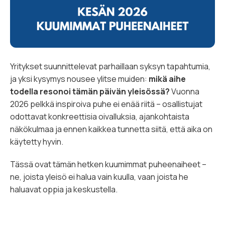
Yritykset suunnittelevat parhaillaan syksyn tapahtumia,
ja yksi kysymys nousee ylitse muiden:
mikä aihe
todella resonoi tämän päivän yleisössä?
Vuonna
2026 pelkkä inspiroiva puhe ei enää riitä – osallistujat
odottavat konkreettisia oivalluksia, ajankohtaista
näkökulmaa ja ennen kaikkea tunnetta siitä, että aika on
käytetty hyvin.
Tässä ovat tämän hetken kuumimmat puheenaiheet –
ne, joista yleisö ei halua vain kuulla, vaan joista he
haluavat oppia ja keskustella.