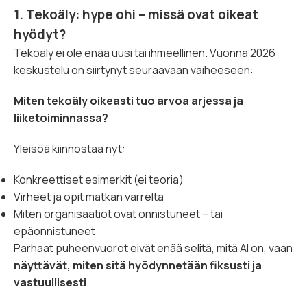
1. Tekoäly: hype ohi – missä ovat oikeat
hyödyt?
Tekoäly ei ole enää uusi tai ihmeellinen. Vuonna 2026
keskustelu on siirtynyt seuraavaan vaiheeseen:
Miten tekoäly oikeasti tuo arvoa arjessa ja
liiketoiminnassa?
Yleisöä kiinnostaa nyt:
Konkreettiset esimerkit (ei teoria)
Virheet ja opit matkan varrelta
Miten organisaatiot ovat onnistuneet – tai
epäonnistuneet
Parhaat puheenvuorot eivät enää selitä, mitä AI on, vaan
näyttävät, miten sitä hyödynnetään fiksusti ja
vastuullisesti
.