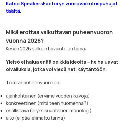
Katso SpeakersFactoryn vuorovaikutuspuhujat
täältä.
Mikä erottaa vaikuttavan puheenvuoron
vuonna 2026?
Kesän 2026 selkein havainto on tämä:
Yleisö ei halua enää pelkkiä ideoita – he haluavat
oivalluksia, jotka voi viedä heti käytäntöön.
Toimiva puheenvuoro on:
ajankohtainen (ei viime vuoden kalvoja)
konkreettinen (mitä teen huomenna?)
osallistava (ei yksisuuntainen monologi)
aito (ei päälleliimattu tarina)