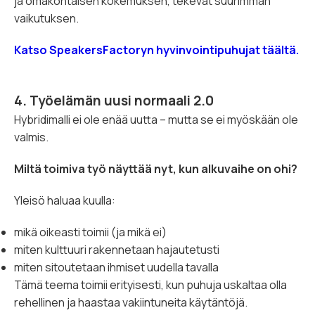
ja omakohtaisen kokemuksen, tekevät suurimman
vaikutuksen.
Katso SpeakersFactoryn hyvinvointipuhujat täältä.
4. Työelämän uusi normaali 2.0
Hybridimalli ei ole enää uutta – mutta se ei myöskään ole
valmis.
Miltä toimiva työ näyttää nyt, kun alkuvaihe on ohi?
Yleisö haluaa kuulla:
mikä oikeasti toimii (ja mikä ei)
miten kulttuuri rakennetaan hajautetusti
miten sitoutetaan ihmiset uudella tavalla
Tämä teema toimii erityisesti, kun puhuja uskaltaa olla
rehellinen ja haastaa vakiintuneita käytäntöjä.