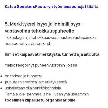
Katso SpeakersFactoryn työelämäpuhujat täältä.
5. Merkityksellisyys ja inhimillisyys –
vastavoima tehokkuuspuheelle
Teknologian ja tehokkuusvaatimusten vastapainoksi
nousee vahva vastatrendi:
Ihmiset kaipaavat merkitystä, tunnetta ja aitoutta.
Yleisö reagoi nyt puheenvuoroihin, joissa:
on tarinaa ja tunnetta
puhutaan arvoista ja merkityksestä
uskalletaan olla henkilökohtaisia
Tämä ei ole “pehmeä” aihe – vaan yhä useammin
todellinen kilpailuetu organisaatioille
.