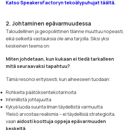
Katso SpeakersFactoryn tekoälypuhujat täältä.
2. Johtaminen epävarmuudessa
Taloudellinen ja geopoliittinen tilanne muuttuu nopeasti,
eikä selkeitä vastauksia ole aina tarjolla. Siksi yksi
keskeinen teema on:
Miten johdetaan, kun kukaan ei tiedä tarkalleen
mitä seuraavaksi tapahtuu?
Tämä resonoi erityisesti, kun aiheeseen tuodaan:
Rohkeita päätöksentekotarinoita
Inhimillistä johtajuutta
Kykyä luoda suunta ilman täydellistä varmuutta
Yleisö arvostaa realismia – ei täydellisiä strategioita,
vaan
aidosti koottuja oppeja epävarmuuden
keskeltä
.