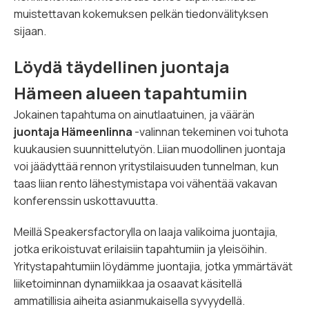
muistettavan kokemuksen pelkän tiedonvälityksen
sijaan.
Löydä täydellinen juontaja
Hämeen alueen tapahtumiin
Jokainen tapahtuma on ainutlaatuinen, ja väärän
juontaja Hämeenlinna
-valinnan tekeminen voi tuhota
kuukausien suunnittelutyön. Liian muodollinen juontaja
voi jäädyttää rennon yritystilaisuuden tunnelman, kun
taas liian rento lähestymistapa voi vähentää vakavan
konferenssin uskottavuutta.
Meillä Speakersfactorylla on laaja valikoima juontajia,
jotka erikoistuvat erilaisiin tapahtumiin ja yleisöihin.
Yritystapahtumiin löydämme juontajia, jotka ymmärtävät
liiketoiminnan dynamiikkaa ja osaavat käsitellä
ammatillisia aiheita asianmukaisella syvyydellä.