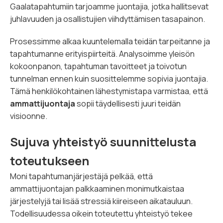
Gaalatapahtumiin tarjoamme juontajia, jotka hallitsevat
juhlavuuden ja osallistujien viihdyttämisen tasapainon.
Prosessimme alkaa kuuntelemalla teidän tarpeitanne ja
tapahtumanne erityispiirteitä. Analysoimme yleisön
kokoonpanon, tapahtuman tavoitteet ja toivotun
tunnelman ennen kuin suosittelemme sopivia juontajia.
Tämä henkilökohtainen lähestymistapa varmistaa, että
ammattijuontaja
sopii täydellisesti juuri teidän
visioonne.
Sujuva yhteistyö suunnittelusta
toteutukseen
Moni tapahtumanjärjestäjä pelkää, että
ammattijuontajan palkkaaminen monimutkaistaa
järjestelyjä tai lisää stressiä kiireiseen aikatauluun.
Todellisuudessa oikein toteutettu yhteistyö tekee