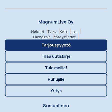
MagnumLive Oy
Helsinki
Turku
Kemi
Inari
Fuengirola
Yhteystiedot
Tarjouspyyntö
Tilaa uutiskirje
Tule meille!
Puhujille
Yritys
Sosiaalinen