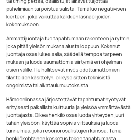
tai timing pettää, osallistujat alkavat tuijottaa
puhelimiaan tai poistua salista. Tämä luo negatiivisen
kierteen, joka vaikuttaa kaikkien läsnäolijoiden
kokemukseen.
Ammattijuontaja tuo tapahtumaan rakenteen ja rytmin,
joka pitää yleisön mukana alusta loppuun. Kokenut
juontaja osaa lukea salia, säädellä tempoa tarpeen
mukaan ja luoda saumattomia siirtymiä eri ohjelman
osien välille. He hallitsevat myös odottamattomien
tilanteiden käsittelyn, oli kyse sitten teknisistä
ongelmista tai aikataulumuutoksista.
Hämeenlinnassa järjestettävät tapahtumat hyötyvät
erityisesti paikallista kulttuuria ja yleisöä ymmärtävästä
juontajasta. Oikea henkilö osaa luoda yhteyden juuri
tähän yleisöön, käyttää sopivia viittauksia ja luoda
tunnelmaa, joka resonoi osallistujien kanssa. Tämä
henkilökohtainen kosketus tekee tapahtumasta