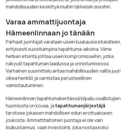
mahdollisuuden keskittyä muihin tärkeisiin asioihin.
Varaa ammattijuontaja
Hämeenlinnaan jo tänään
Parhaat juontajat varataan usein kuukausia etukäteen,
erityisesti suosituimpina tapahtuma-aikoina. Viime
hetken etsintä johtaa usein kompromisseihin, jotka
näkyvät tapahtuman laadussa ja onnistumisessa.
Varhainen suunnittelu antaa mahdollisuuden valita juuri
oikea henkilö ja varmistaa perusteellinen
valmistautuminen.
Hämeenlinnan tapahtumakentässä kilpailu osallistujien
huomiosta on kovaa, ja
tapahtumanjärjestäjä
tarvitsee jokaisen mahdollisen edun erottuakseen
joukosta. Ammattitaitoinen juontaja ei ole vain
lisäkustannus, vaan investointi, joka nostaa koko