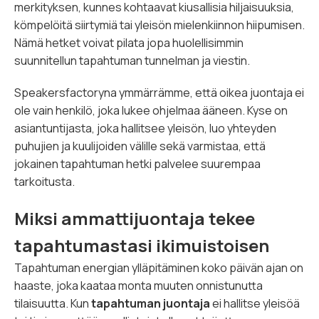
merkityksen, kunnes kohtaavat kiusallisia hiljaisuuksia,
kömpelöitä siirtymiä tai yleisön mielenkiinnon hiipumisen.
Nämä hetket voivat pilata jopa huolellisimmin
suunnitellun tapahtuman tunnelman ja viestin.
Speakersfactoryna ymmärrämme, että oikea juontaja ei
ole vain henkilö, joka lukee ohjelmaa ääneen. Kyse on
asiantuntijasta, joka hallitsee yleisön, luo yhteyden
puhujien ja kuulijoiden välille sekä varmistaa, että
jokainen tapahtuman hetki palvelee suurempaa
tarkoitusta.
Miksi ammattijuontaja tekee
tapahtumastasi ikimuistoisen
Tapahtuman energian ylläpitäminen koko päivän ajan on
haaste, joka kaataa monta muuten onnistunutta
tilaisuutta. Kun
tapahtuman juontaja
ei hallitse yleisöä