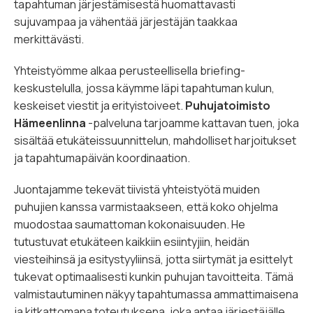
tapahtuman järjestämisestä huomattavasti
sujuvampaa ja vähentää järjestäjän taakkaa
merkittävästi.
Yhteistyömme alkaa perusteellisella briefing-
keskustelulla, jossa käymme läpi tapahtuman kulun,
keskeiset viestit ja erityistoiveet.
Puhujatoimisto
Hämeenlinna
-palveluna tarjoamme kattavan tuen, joka
sisältää etukäteissuunnittelun, mahdolliset harjoitukset
ja tapahtumapäivän koordinaation.
Juontajamme tekevät tiivistä yhteistyötä muiden
puhujien kanssa varmistaakseen, että koko ohjelma
muodostaa saumattoman kokonaisuuden. He
tutustuvat etukäteen kaikkiin esiintyjiin, heidän
viesteihinsä ja esitystyyliinsä, jotta siirtymät ja esittelyt
tukevat optimaalisesti kunkin puhujan tavoitteita. Tämä
valmistautuminen näkyy tapahtumassa ammattimaisena
ja kitkattomana toteutuksena, joka antaa järjestäjälle