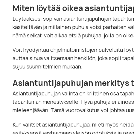
Miten löytää oikea asiantuntij
Löytääksesi sopivan asiantuntijapuhujan tapahtumaa
käsiteltävän ja millainen puhuja voisi parhaiten vä
nämä seikat, voit alkaa etsiä puhujaa, jolla on oi
Voit hyödyntää ohjelmatoimistojen palveluita löytää
auttaa sinua valitsemaan henkilön, joka sopii tapa
sujuu suunnitelmien mukaan.
Asiantuntijapuhujan merkitys 
Asiantuntijapuhujan valinta on kriittinen osa tapah
tapahtuman menestykselle. Hyvä puhuja ei ainoast
mieleenjäävän. Tämä vuorovaikutus voi johtaa uusi
Kun valitset asiantuntijapuhujaa, mieti myös heidä
esityksensä vastaamaan yleisön odotuksia ja reag