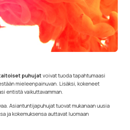
aitoiset puhujat
voivat tuoda tapahtumaasi
ksestään mieleenpainuvan. Lisäksi, kokeneet
si entistä vaikuttavamman.
ivaa. Asiantuntijapuhujat tuovat mukanaan uusia
tensa ja kokemuksensa auttavat luomaan