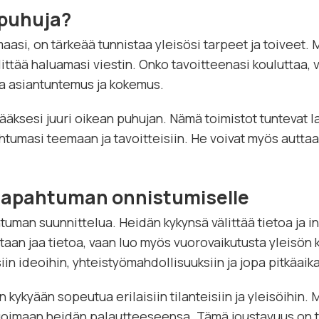
apuhuja?
si, on tärkeää tunnistaa yleisösi tarpeet ja toiveet. Mi
littää haluamasi viestin. Onko tavoitteenasi kouluttaa, v
kea asiantuntemus ja kokemus.
ksesi juuri oikean puhujan. Nämä toimistot tuntevat laaj
htumasi teemaan ja tavoitteisiin. He voivat myös auttaa 
tapahtuman onnistumiselle
tuman suunnittelua. Heidän kykynsä välittää tietoa ja inn
aan jaa tietoa, vaan luo myös vuorovaikutusta yleisön 
in ideoihin, yhteistyömahdollisuuksiin ja jopa pitkäaik
n kykyään sopeutua erilaisiin tilanteisiin ja yleisöihi
oimaan heidän palautteeseensa. Tämä joustavuus on tärk