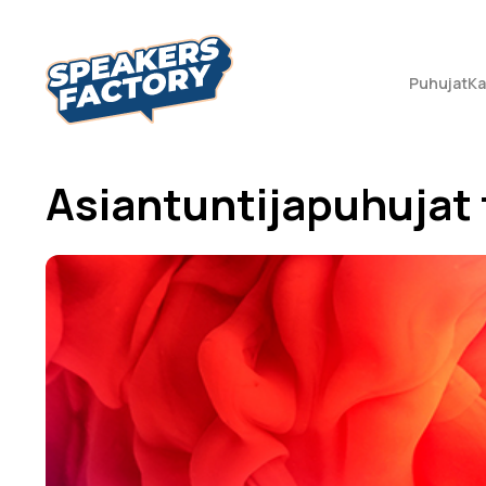
Puhujat
Ka
Asiantuntijapuhujat 