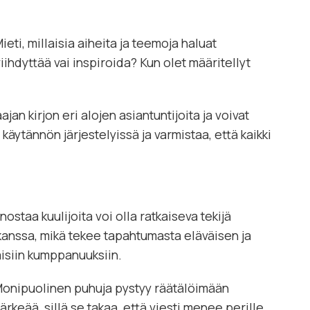
eti, millaisia aiheita ja teemoja haluat
iihdyttää vai inspiroida? Kun olet määritellyt
an kirjon eri alojen asiantuntijoita ja voivat
käytännön järjestelyissä ja varmistaa, että kaikki
ostaa kuulijoita voi olla ratkaiseva tekijä
kanssa, mikä tekee tapahtumasta eläväisen ja
aisiin kumppanuuksiin.
n. Monipuolinen puhuja pystyy räätälöimään
eää, sillä se takaa, että viesti menee perille