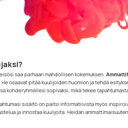
jaksi?
 yleisösi saa parhaan mahdollisen kokemuksen.
Ammattit
le. He osaavat pitää kuulijoiden huomion ja tehdä esity
sa kohderyhmällesi sopivaksi, mikä tekee tapahtumasta
ahtumasi sisältö on paitsi informatiivista myös inspiro
skustelua ja innostaa kuulijoita. Heidän ammattimaisuu