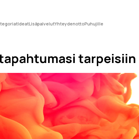
tegoriat
Ideat
Lisäpalvelut
Yhteydenotto
Puhujille
tapahtumasi tarpeisiin