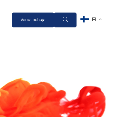
FI
Varaa puhuja