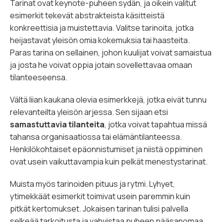
Tarinat ovat keynote-puheen sydän, ja oikein valitut
esimerkit tekevät abstrakteista käsitteistä
konkreettisia ja muistettavia. Valitse tarinoita, jotka
heijastavat yleisön omia kokemuksia tai haasteita.
Paras tarina on sellainen, johon kuulijat voivat samaistua
ja josta he voivat oppia jotain sovellettavaa omaan
tilanteeseensa.
Vältä liian kaukana olevia esimerkkejä, jotka eivät tunnu
relevanteilta yleisön arjessa. Sen sijaan etsi
samastuttavia tilanteita
, jotka voivat tapahtua missä
tahansa organisaatiossa tai elämäntilanteessa.
Henkilökohtaiset epäonnistumiset ja niistä oppiminen
ovat usein vaikuttavampia kuin pelkät menestystarinat.
Muista myös tarinoiden pituus ja rytmi. Lyhyet,
ytimekkäät esimerkit toimivat usein paremmin kuin
pitkät kertomukset. Jokaisen tarinan tulisi palvella
selkeää tarkoitusta ja vahvistaa puheen pääsanomaa