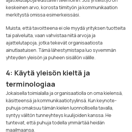
ajattelutapoja edistäviin teemoihin. Jos yhteistyö on
keskeinen arvo, korosta tiimityön ja kommunikaation
merkitystä omissa esimerkeissäsi.
Muista, että tavoitteena ei ole myydä yrityksen tuotteita
tai palveluita, vaan vahvistaa niitä arvoja ja
ajattelutapoja, jotka tekevät organisaatiosta
ainutlaatuisen. Tämä lähestymistapa luo syvemmän
yhteyden yleisön ja puheen sisällön välille.
4: Käytä yleisön kieltä ja
terminologiaa
Jokaisella toimialalla ja organisaatiolla on oma kielensä,
käsitteensä ja kommunikaatiotyylinsä. Kun keynote-
puhuja omaksuu tämän kielen luonnollisella tavalla,
syntyy välitön tunneyhteys kuulijoiden kanssa. He
tuntevat, että puhuja todella ymmärtää heidän
maailmaansa.