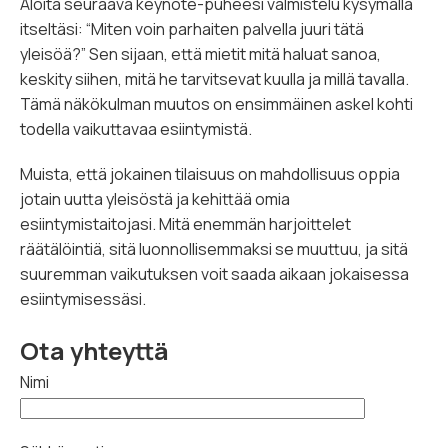
Aloita seuraava keynote-puheesi valmistelu kysymällä
itseltäsi: “Miten voin parhaiten palvella juuri tätä
yleisöä?” Sen sijaan, että mietit mitä haluat sanoa,
keskity siihen, mitä he tarvitsevat kuulla ja millä tavalla.
Tämä näkökulman muutos on ensimmäinen askel kohti
todella vaikuttavaa esiintymistä.
Muista, että jokainen tilaisuus on mahdollisuus oppia
jotain uutta yleisöstä ja kehittää omia
esiintymistaitojasi. Mitä enemmän harjoittelet
räätälöintiä, sitä luonnollisemmaksi se muuttuu, ja sitä
suuremman vaikutuksen voit saada aikaan jokaisessa
esiintymisessäsi.
Ota yhteyttä
Nimi