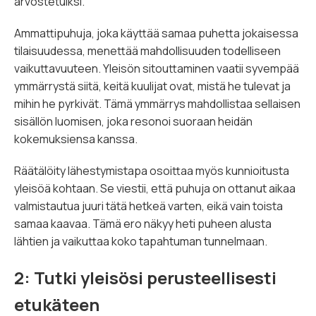
arvostetuiksi.
Ammattipuhuja, joka käyttää samaa puhetta jokaisessa
tilaisuudessa, menettää mahdollisuuden todelliseen
vaikuttavuuteen. Yleisön sitouttaminen vaatii syvempää
ymmärrystä siitä, keitä kuulijat ovat, mistä he tulevat ja
mihin he pyrkivät. Tämä ymmärrys mahdollistaa sellaisen
sisällön luomisen, joka resonoi suoraan heidän
kokemuksiensa kanssa.
Räätälöity lähestymistapa osoittaa myös kunnioitusta
yleisöä kohtaan. Se viestii, että puhuja on ottanut aikaa
valmistautua juuri tätä hetkeä varten, eikä vain toista
samaa kaavaa. Tämä ero näkyy heti puheen alusta
lähtien ja vaikuttaa koko tapahtuman tunnelmaan.
2: Tutki yleisösi perusteellisesti
etukäteen