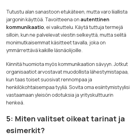
Tutustu alan sanastoon etukäteen, mutta varo liiallista
jargonin käyttöä. Tavoitteena on
autenttinen
kommunikaatio
, ei vaikuttelu. Käytä tuttuja termejä
silloin, kun ne palvelevat viestin selkeyttä, mutta selitä
monimutkaisemmat käsitteet tavalla, joka on
ymmärrettävä kaikille läsnäolijoille.
Kiinnitä huomiota myös kommunikaation sävyyn. Jotkut
organisaatiot arvostavat muodollista lähestymistapaa,
kun taas toiset suosivat rennompaa ja
henkilökohtaisempaa tyyliä. Sovita oma esiintymistyylisi
vastaamaan yleisön odotuksia ja yrityskulttuurin
henkeä.
5: Miten valitset oikeat tarinat ja
esimerkit?