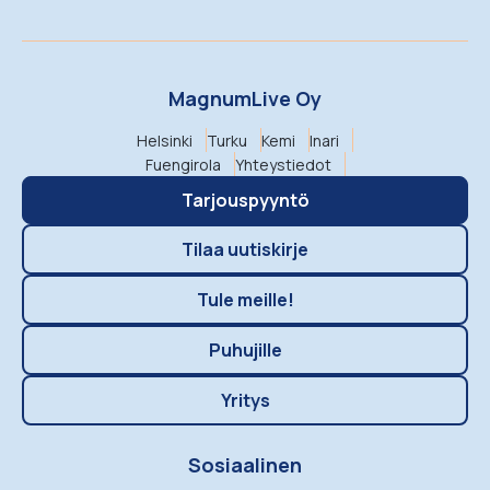
MagnumLive Oy
Helsinki
Turku
Kemi
Inari
Fuengirola
Yhteystiedot
Tarjouspyyntö
Tilaa uutiskirje
Tule meille!
Puhujille
Yritys
Sosiaalinen