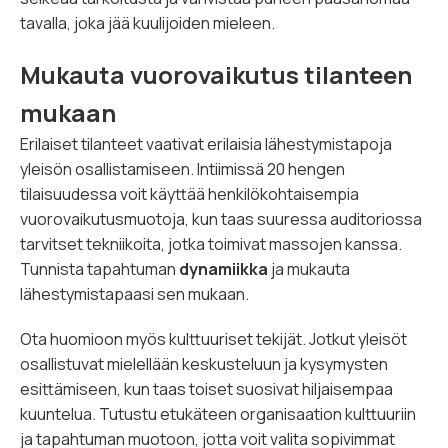
tavalla, joka jää kuulijoiden mieleen.
Mukauta vuorovaikutus tilanteen
mukaan
Erilaiset tilanteet vaativat erilaisia lähestymistapoja
yleisön osallistamiseen. Intiimissä 20 hengen
tilaisuudessa voit käyttää henkilökohtaisempia
vuorovaikutusmuotoja, kun taas suuressa auditoriossa
tarvitset tekniikoita, jotka toimivat massojen kanssa.
Tunnista tapahtuman
dynamiikka
ja mukauta
lähestymistapaasi sen mukaan.
Ota huomioon myös kulttuuriset tekijät. Jotkut yleisöt
osallistuvat mielellään keskusteluun ja kysymysten
esittämiseen, kun taas toiset suosivat hiljaisempaa
kuuntelua. Tutustu etukäteen organisaation kulttuuriin
ja tapahtuman muotoon, jotta voit valita sopivimmat