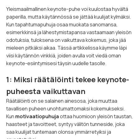
Yleismaailmallinen keynote-puhe voi kuulostaa hyvältä
paperilla, mutta käytännössä se jättää kuulijat kylmäksi.
Kun tapahtumapuhuja osaa muokata sanomansa,
esimerkkinsä ja lähestymistapansa vastaamaan yleisön
odotuksia, tuloksena on vaikuttava kokemus, joka jää
mieleen pitkäksi aikaa. Tässä artikkelissa käymme läpi
viisi käytännön vinkkiä, joiden avulla voit viedä oman
keynote-esiintymisesi täysin uudelle tasolle.
1: Miksi räätälöinti tekee keynote-
puheesta vaikuttavan
Räätälöinti on se salainen ainesosa, joka muuttaa
tavallisen puheen unohtumattomaksi kokemukseksi.
Kun
motivaatiopuhuja
ottaa huomioon yleisön taustan,
haasteet ja tavoitteet, syntyy välitön tunneside, joka
saa kuulijat tuntemaan olonsa ymmärretyiksi ja