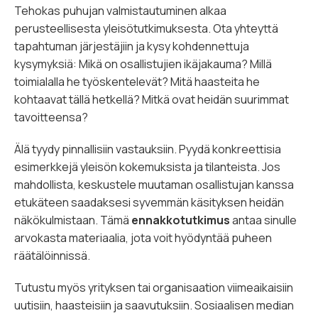
Tehokas puhujan valmistautuminen alkaa
perusteellisesta yleisötutkimuksesta. Ota yhteyttä
tapahtuman järjestäjiin ja kysy kohdennettuja
kysymyksiä: Mikä on osallistujien ikäjakauma? Millä
toimialalla he työskentelevät? Mitä haasteita he
kohtaavat tällä hetkellä? Mitkä ovat heidän suurimmat
tavoitteensa?
Älä tyydy pinnallisiin vastauksiin. Pyydä konkreettisia
esimerkkejä yleisön kokemuksista ja tilanteista. Jos
mahdollista, keskustele muutaman osallistujan kanssa
etukäteen saadaksesi syvemmän käsityksen heidän
näkökulmistaan. Tämä
ennakkotutkimus
antaa sinulle
arvokasta materiaalia, jota voit hyödyntää puheen
räätälöinnissä.
Tutustu myös yrityksen tai organisaation viimeaikaisiin
uutisiin, haasteisiin ja saavutuksiin. Sosiaalisen median