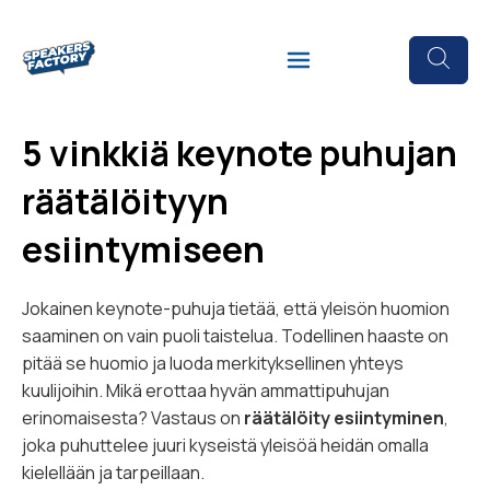
5 vinkkiä keynote puhujan
räätälöityyn
esiintymiseen
Jokainen keynote-puhuja tietää, että yleisön huomion
saaminen on vain puoli taistelua. Todellinen haaste on
pitää se huomio ja luoda merkityksellinen yhteys
kuulijoihin. Mikä erottaa hyvän ammattipuhujan
erinomaisesta? Vastaus on
räätälöity esiintyminen
,
joka puhuttelee juuri kyseistä yleisöä heidän omalla
kielellään ja tarpeillaan.