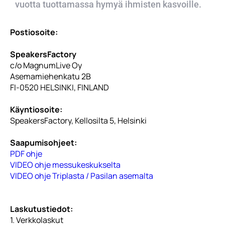
vuotta tuottamassa hymyä ihmisten kasvoille.
Postiosoite:
SpeakersFactory
c/o MagnumLive Oy
Asemamiehenkatu 2B
FI-0520 HELSINKI, FINLAND
Käyntiosoite:
SpeakersFactory,
Kellosilta 5, Helsinki
Saapumisohjeet:
PDF ohje
VIDEO ohje messukeskukselta
VIDEO ohje Triplasta / Pasilan asemalta
Laskutustiedot:
1. Verkkolaskut