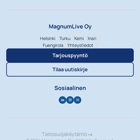
MagnumLive Oy
Helsinki
Turku
Kemi
Inari
Fuengirola
Yhteystiedot
Tarjouspyyntö
Tilaa uutiskirje
Sosiaalinen
Tietosuojakäytäntö