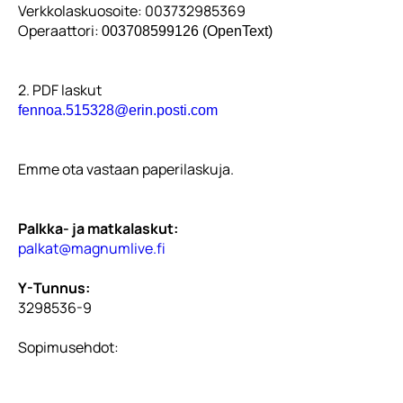
Verkkolaskuosoite: 003732985369
Operaattori:
003708599126
(OpenText)
2. PDF laskut
fennoa.515328@erin.posti.com
Emme ota vastaan paperilaskuja.
Palkka- ja matkalaskut:
palkat@magnumlive.fi
Y-Tunnus:
3298536-9
Sopimusehdot: