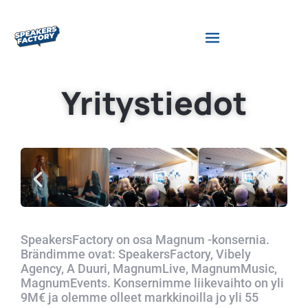
Yritystiedot
SpeakersFactory on osa Magnum -konsernia.
Brändimme ovat: SpeakersFactory, Vibely
Agency, A Duuri, MagnumLive, MagnumMusic,
MagnumEvents. Konsernimme liikevaihto on yli
9M€ ja olemme olleet markkinoilla jo yli 55